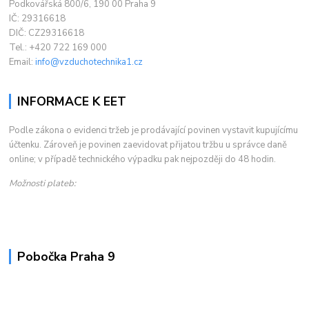
Podkovářská 800/6, 190 00 Praha 9
IČ: 29316618
DIČ: CZ29316618
Tel.: +420 722 169 000
Email:
info@vzduchotechnika1.cz
INFORMACE K EET
Podle zákona o evidenci tržeb je prodávající povinen vystavit kupujícímu
účtenku. Zároveň je povinen zaevidovat přijatou tržbu u správce daně
online; v případě technického výpadku pak nejpozději do 48 hodin.
Možnosti plateb:
Pobočka Praha 9