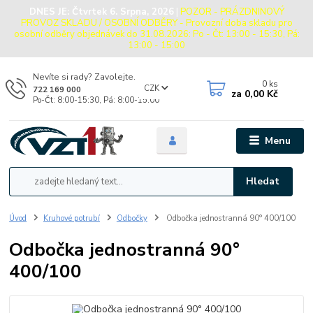
DNES JE:
Čtvrtek 6. Srpna, 2026
|
POZOR - PRÁZDNINOVÝ
PROVOZ SKLADU / OSOBNÍ ODBĚRY - Provozní doba skladu pro
osobní odběry objednávek do 31.08.2026: Po - Čt: 13:00 - 15:30, Pá:
13:00 - 15:00
Nevíte si rady? Zavolejte.
0
ks
CZK
722 169 000
za
0,00 Kč
Po-Čt: 8:00-15:30, Pá: 8:00-15:00
Menu
Hledat
Úvod
Kruhové potrubí
Odbočky
Odbočka jednostranná 90° 400/100
Odbočka jednostranná 90°
400/100