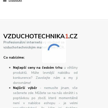
Odbočky
VZDUCHOTECHNIKA
1
.CZ
Profesionální internetový obchod se
vzduchotechnickým materiálem v ČR.
Co nabízíme:
Nejlepší ceny na českém trhu
u většiny
produktů. Máte levnější nabídku od
konkurence? Zavolejte nám a my ji
dorovnáme!
Nej
š
ir
ší
v
ý
b
ě
r
- nemusíte jinam, vše
seženete zde. Můžete se na nás obrátit i s
poptávkou po zboží, které momentálně
není v nabídce eshopu - je velmi