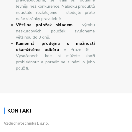
pravděpodobné, že Vám jej dodáme
levněji, než konkurence. Nabídku produktů
neustále rozšiřujeme - sledujte proto
naše stránky pravidelně.
Většina položek skladem
- výrobu
neskladových položek zvládneme
většinou do 3 dnů.
Kamenná prodejna s možností
okamžitého odběru
v Praze 9 -
Vysočanech, kde si můžete zboží
prohlédnout a poradit se s námi o jeho
použití.
KONTAKT
Vzduchotechnika1 s.r.o.