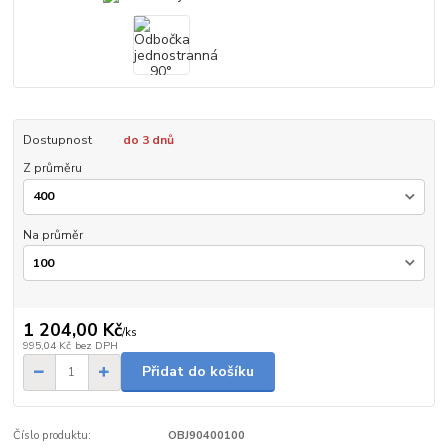
Dostupnost
do 3 dnů
Z průměru
Na průměr
1 204,00 Kč
/
ks
995,04 Kč
bez DPH
Přidat do košíku
Číslo produktu:
OBJ90400100