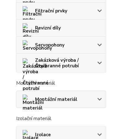
Filtrační prvky
Revizní díly
Servopohony
Zakázková výroba /
Čtyřhranné potrubí
Montážní materiál
Montážní materiál
Izolační materiál
Izolace