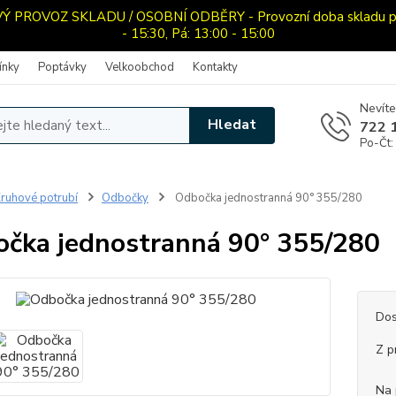
PROVOZ SKLADU / OSOBNÍ ODBĚRY - Provozní doba skladu pro o
- 15:30, Pá: 13:00 - 15:00
ínky
Poptávky
Velkoobchod
Kontakty
Nevíte
Hledat
722 
Po-Čt:
ruhové potrubí
Odbočky
Odbočka jednostranná 90° 355/280
čka jednostranná 90° 355/280
Dos
Z p
Na 