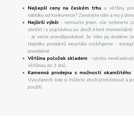
Nejlepší ceny na českém trhu
u většiny pro
nabídku od konkurence? Zavolejte nám a my ji dor
Nej
š
ir
ší
v
ý
b
ě
r
- nemusíte jinam, vše seženete z
obrátit i s poptávkou po zboží, které momentálně
- je velmi pravděpodobné, že Vám jej dodáme lev
Nabídku produktů neustále rozšiřujeme - sleduj
pravidelně.
Většina položek skladem
- výrobu neskladový
většinou do 3 dnů.
Kamenná prodejna s možností okamžitého 
Vysočanech, kde si můžete zboží prohlédnout a po
použití.