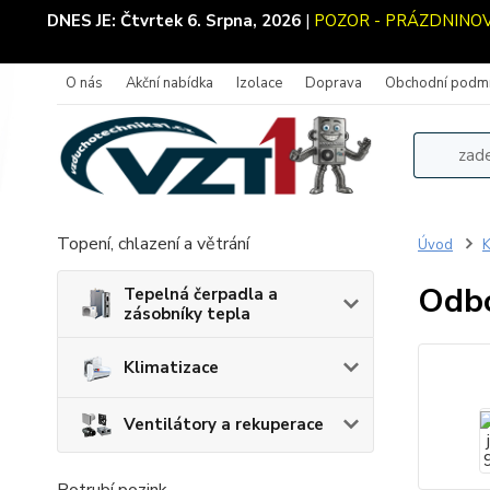
DNES JE:
Čtvrtek 6. Srpna, 2026
|
POZOR - PRÁZDNINOVÝ 
O nás
Akční nabídka
Izolace
Doprava
Obchodní podm
Topení, chlazení a větrání
Úvod
K
Odbo
Tepelná čerpadla a
zásobníky tepla
Klimatizace
Ventilátory a rekuperace