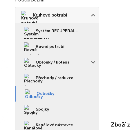
Potrubí pozink
Kruhové potrubí
Systém RECUPERALL
Rovné potrubí
Oblouky / kolena
Přechody / redukce
Odbočky
Spojky
Zboží 
Kanálové nástavce