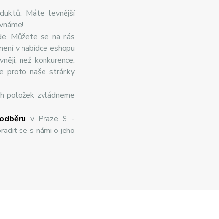
duktů. Máte levnější
ovnáme!
de. Můžete se na nás
 není v nabídce eshopu
něji, než konkurence.
te proto naše stránky
ch položek zvládneme
odběru
v Praze 9 -
radit se s námi o jeho