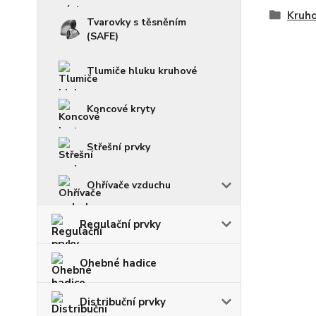
Kruho
Tvarovky s těsněním
(SAFE)
Tlumiče hluku kruhové
Koncové kryty
Střešní prvky
Ohřívače vzduchu
Regulační prvky
Ohebné hadice
Distribuční prvky