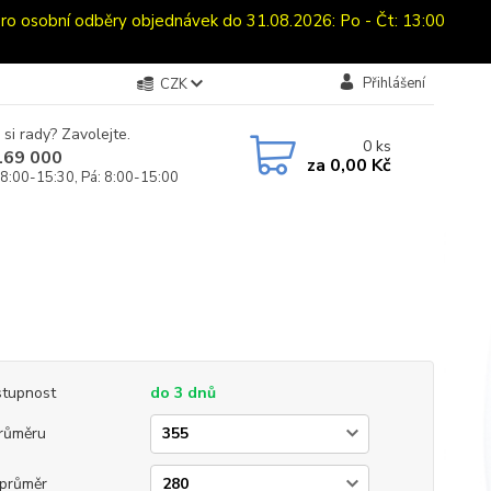
sobní odběry objednávek do 31.08.2026: Po - Čt: 13:00
Přihlášení
CZK
 si rady? Zavolejte.
0
ks
169 000
za
0,00 Kč
 8:00-15:30, Pá: 8:00-15:00
tupnost
do 3 dnů
růměru
průměr