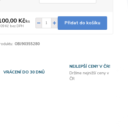
100,00 Kč
/
ks
Přidat do košíku
,09 Kč
bez DPH
roduktu:
OBJ90355280
NEJLEPŠÍ CENY V ČR!
VRÁCENÍ DO 30 DNŮ
Držíme nejnižší ceny v
ČR