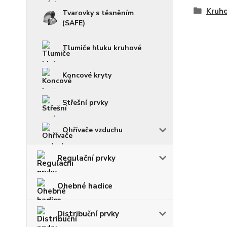
Kruho
Tvarovky s těsněním
(SAFE)
Tlumiče hluku kruhové
Koncové kryty
Střešní prvky
Ohřívače vzduchu
Regulační prvky
Ohebné hadice
Distribuční prvky