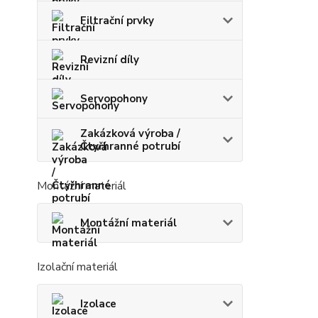
Filtrační prvky
Revizní díly
Servopohony
Zakázková výroba /
Čtyřhranné potrubí
Montážní materiál
Montážní materiál
Izolační materiál
Izolace