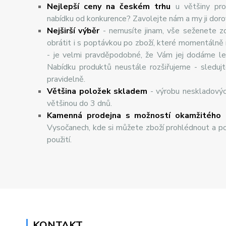
Nejlepší ceny na českém trhu
u většiny pro
nabídku od konkurence? Zavolejte nám a my ji dor
Nej
š
ir
ší
v
ý
b
ě
r
- nemusíte jinam, vše seženete z
obrátit i s poptávkou po zboží, které momentálně
- je velmi pravděpodobné, že Vám jej dodáme lev
Nabídku produktů neustále rozšiřujeme - sleduj
pravidelně.
Většina položek skladem
- výrobu neskladový
většinou do 3 dnů.
Kamenná prodejna s možností okamžitého 
Vysočanech, kde si můžete zboží prohlédnout a po
použití.
KONTAKT