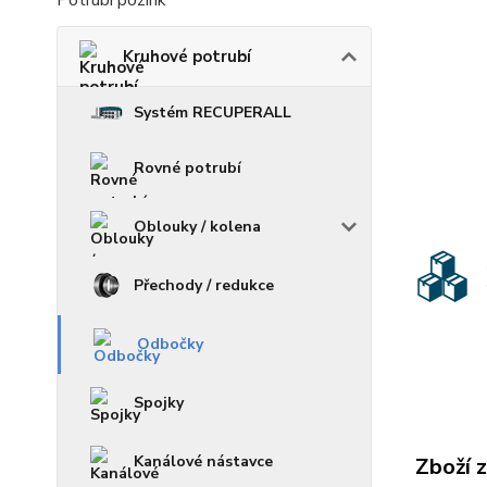
Potrubí pozink
Kruhové potrubí
Systém RECUPERALL
Rovné potrubí
Oblouky / kolena
Přechody / redukce
Odbočky
Spojky
Kanálové nástavce
Zboží 