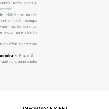
duktů. Máte levnější
ovnáme!
de. Můžete se na nás
 není v nabídce eshopu
něji, než konkurence.
te proto naše stránky
ch položek zvládneme
odběru
v Praze 9 -
radit se s námi o jeho
INFORMACE K EET