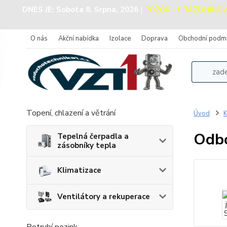
DNES JE:
Sobota 8. Srpna, 2026
|
POZOR - PRÁZDNINOVÝ P
O nás
Akční nabídka
Izolace
Doprava
Obchodní podm
Topení, chlazení a větrání
Úvod
K
Odbo
Tepelná čerpadla a
zásobníky tepla
Klimatizace
Ventilátory a rekuperace