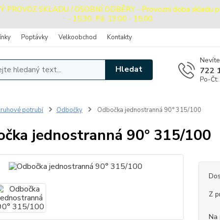
ROVOZ SKLADU / OSOBNÍ ODBĚRY - Provozní doba skladu pro o
- 15:30, Pá: 13:00 - 15:00
ínky
Poptávky
Velkoobchod
Kontakty
Nevíte
Hledat
722 
Po-Čt:
ruhové potrubí
Odbočky
Odbočka jednostranná 90° 315/100
čka jednostranná 90° 315/100
Dos
Z p
Na 