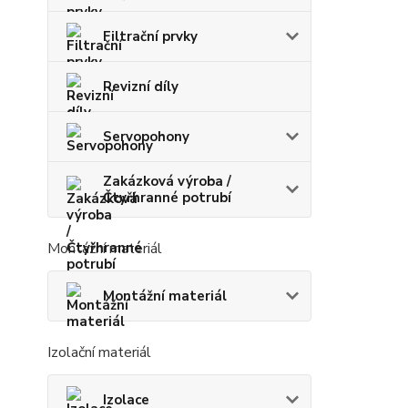
Filtrační prvky
Revizní díly
Servopohony
Zakázková výroba /
Čtyřhranné potrubí
Montážní materiál
Montážní materiál
Izolační materiál
Izolace