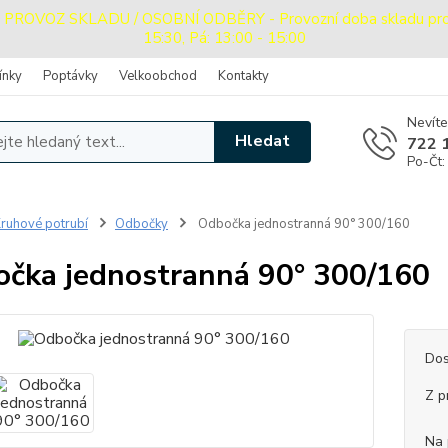
OVOZ SKLADU / OSOBNÍ ODBĚRY - Provozní doba skladu pro oso
15:30, Pá: 13:00 - 15:00
ínky
Poptávky
Velkoobchod
Kontakty
Nevíte
Hledat
722 
Po-Čt:
ruhové potrubí
Odbočky
Odbočka jednostranná 90° 300/160
čka jednostranná 90° 300/160
Dos
Z p
Na 