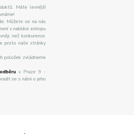
duktů. Máte levnější
ovnáme!
de. Můžete se na nás
 není v nabídce eshopu
něji, než konkurence.
te proto naše stránky
ch položek zvládneme
odběru
v Praze 9 -
radit se s námi o jeho