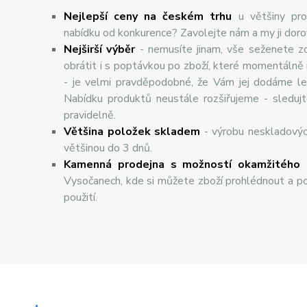
Nejlepší ceny na českém trhu
u většiny pro
nabídku od konkurence? Zavolejte nám a my ji dor
Nej
š
ir
ší
v
ý
b
ě
r
- nemusíte jinam, vše seženete z
obrátit i s poptávkou po zboží, které momentálně
- je velmi pravděpodobné, že Vám jej dodáme lev
Nabídku produktů neustále rozšiřujeme - sleduj
pravidelně.
Většina položek skladem
- výrobu neskladový
většinou do 3 dnů.
Kamenná prodejna s možností okamžitého 
Vysočanech, kde si můžete zboží prohlédnout a po
použití.