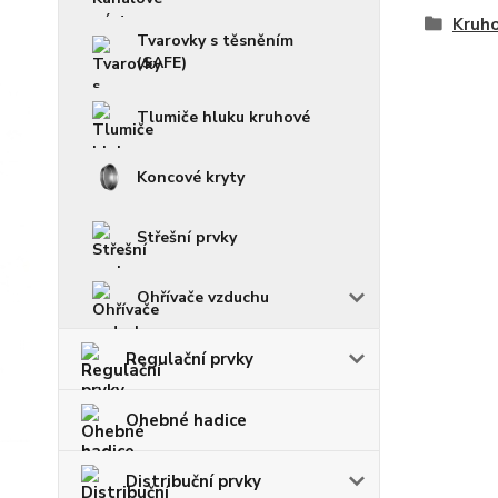
Kruho
Tvarovky s těsněním
(SAFE)
Tlumiče hluku kruhové
Koncové kryty
Střešní prvky
Ohřívače vzduchu
Regulační prvky
Ohebné hadice
Distribuční prvky