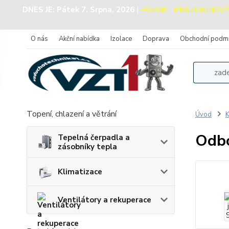
DNES JE:
Pátek 7. Srpna, 2026
|
POZOR - PRÁZDNINOVÝ PR
O nás
Akční nabídka
Izolace
Doprava
Obchodní podm
Topení, chlazení a větrání
Úvod
K
Odbo
Tepelná čerpadla a
zásobníky tepla
Klimatizace
Ventilátory a rekuperace