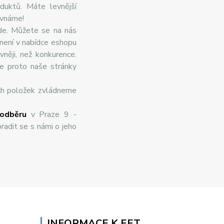
duktů. Máte levnější
ovnáme!
de. Můžete se na nás
 není v nabídce eshopu
něji, než konkurence.
te proto naše stránky
ch položek zvládneme
odběru
v Praze 9 -
radit se s námi o jeho
INFORMACE K EET