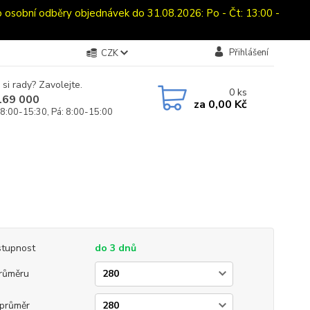
bní odběry objednávek do 31.08.2026: Po - Čt: 13:00 -
Přihlášení
CZK
 si rady? Zavolejte.
0
ks
169 000
za
0,00 Kč
 8:00-15:30, Pá: 8:00-15:00
tupnost
do 3 dnů
růměru
průměr