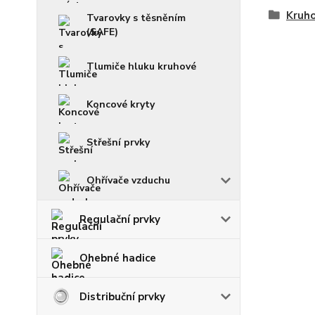
Kruho
Tvarovky s těsněním
(SAFE)
Tlumiče hluku kruhové
Koncové kryty
Střešní prvky
Ohřívače vzduchu
Regulační prvky
Ohebné hadice
Distribuční prvky