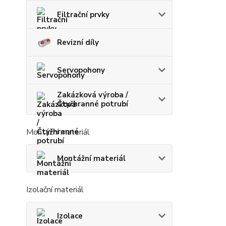
Filtrační prvky
Revizní díly
Servopohony
Zakázková výroba /
Čtyřhranné potrubí
Montážní materiál
Montážní materiál
Izolační materiál
Izolace