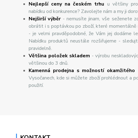
Nejlepší ceny na českém trhu
u většiny pro
nabídku od konkurence? Zavolejte nám a my ji dor
Nej
š
ir
ší
v
ý
b
ě
r
- nemusíte jinam, vše seženete z
obrátit i s poptávkou po zboží, které momentálně
- je velmi pravděpodobné, že Vám jej dodáme lev
Nabídku produktů neustále rozšiřujeme - sleduj
pravidelně.
Většina položek skladem
- výrobu neskladový
většinou do 3 dnů.
Kamenná prodejna s možností okamžitého 
Vysočanech, kde si můžete zboží prohlédnout a po
použití.
KONTAKT