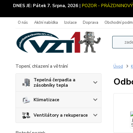
DNES JE:
Pátek 7. Srpna, 2026
|
POZOR - PRÁZDNINOVÝ PR
O nás
Akční nabídka
Izolace
Doprava
Obchodní podm
Topení, chlazení a větrání
Úvod
K
Odbo
Tepelná čerpadla a
zásobníky tepla
Klimatizace
Ventilátory a rekuperace