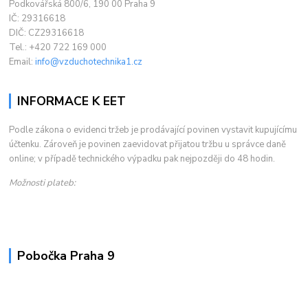
Podkovářská 800/6, 190 00 Praha 9
IČ: 29316618
DIČ: CZ29316618
Tel.: +420 722 169 000
Email:
info@vzduchotechnika1.cz
INFORMACE K EET
Podle zákona o evidenci tržeb je prodávající povinen vystavit kupujícímu
účtenku. Zároveň je povinen zaevidovat přijatou tržbu u správce daně
online; v případě technického výpadku pak nejpozději do 48 hodin.
Možnosti plateb:
Pobočka Praha 9