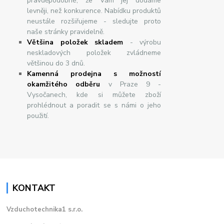
pravděpodobné, že Vám jej dodáme
levněji, než konkurence. Nabídku produktů
neustále rozšiřujeme - sledujte proto
naše stránky pravidelně.
Většina položek skladem
- výrobu
neskladových položek zvládneme
většinou do 3 dnů.
Kamenná prodejna s možností
okamžitého odběru
v Praze 9 -
Vysočanech, kde si můžete zboží
prohlédnout a poradit se s námi o jeho
použití.
KONTAKT
Vzduchotechnika1 s.r.o.