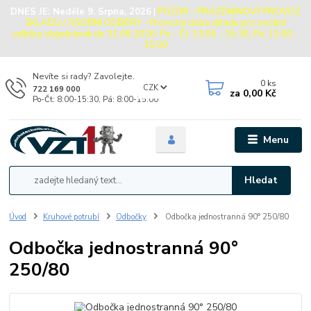
DNES JE:
Neděle 9. Srpna, 2026
|
POZOR - PRÁZDNINOVÝ PROVOZ
SKLADU / OSOBNÍ ODBĚRY - Provozní doba skladu pro osobní
odběry objednávek do 31.08.2026: Po - Čt: 13:00 - 15:30, Pá: 13:00 -
15:00
Nevíte si rady? Zavolejte.
0
ks
CZK
722 169 000
za
0,00 Kč
Po-Čt: 8:00-15:30, Pá: 8:00-15:00
Menu
Hledat
Úvod
Kruhové potrubí
Odbočky
Odbočka jednostranná 90° 250/80
Odbočka jednostranná 90°
250/80