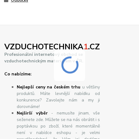
Odbočky
VZDUCHOTECHNIKA
1
.CZ
Profesionální internetový obchod se
vzduchotechnickým materiálem v ČR.
Co nabízíme:
Nejlepší ceny na českém trhu
u většiny
produktů. Máte levnější nabídku od
konkurence? Zavolejte nám a my ji
dorovnáme!
Nej
š
ir
ší
v
ý
b
ě
r
- nemusíte jinam, vše
seženete zde. Můžete se na nás obrátit i s
poptávkou po zboží, které momentálně
není v nabídce eshopu - je velmi