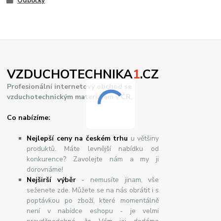
Odbočky
VZDUCHOTECHNIKA
1
.CZ
Profesionální internetový obchod se
vzduchotechnickým materiálem v ČR.
Co nabízíme:
Nejlepší ceny na českém trhu
u většiny
produktů. Máte levnější nabídku od
konkurence? Zavolejte nám a my ji
dorovnáme!
Nej
š
ir
ší
v
ý
b
ě
r
- nemusíte jinam, vše
seženete zde. Můžete se na nás obrátit i s
poptávkou po zboží, které momentálně
není v nabídce eshopu - je velmi