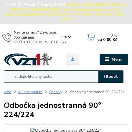
DNES JE:
Pátek 7. Srpna, 2026
|
POZOR - PRÁZDNINOVÝ PROVOZ
SKLADU / OSOBNÍ ODBĚRY - Provozní doba skladu pro osobní
odběry objednávek do 31.08.2026: Po - Čt: 13:00 - 15:30, Pá: 13:00 -
15:00
Nevíte si rady? Zavolejte.
0
ks
CZK
722 169 000
za
0,00 Kč
Po-Čt: 8:00-15:30, Pá: 8:00-15:00
Menu
Hledat
Úvod
Kruhové potrubí
Odbočky
Odbočka jednostranná 90° 224/224
Odbočka jednostranná 90°
224/224