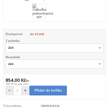
Dostupnost
do 10 dnů
Z průměru
Na průměr
854,00 Kč
/
ks
705,79 Kč
bez DPH
Přidat do košíku
Číslo produktu:
OBJ90224224