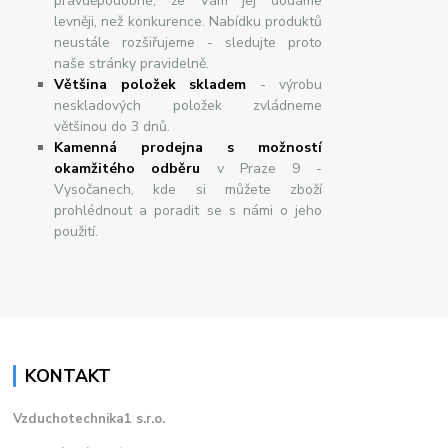
pravděpodobné, že Vám jej dodáme
levněji, než konkurence. Nabídku produktů
neustále rozšiřujeme - sledujte proto
naše stránky pravidelně.
Většina položek skladem
- výrobu
neskladových položek zvládneme
většinou do 3 dnů.
Kamenná prodejna s možností
okamžitého odběru
v Praze 9 -
Vysočanech, kde si můžete zboží
prohlédnout a poradit se s námi o jeho
použití.
KONTAKT
Vzduchotechnika1 s.r.o.