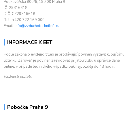
Podkovářská 800/6, 190 00 Praha 9
IČ: 29316618
DIČ: CZ29316618
Tel.: +420 722 169 000
Email:
info@vzduchotechnika1.cz
INFORMACE K EET
Podle zákona o evidenci tržeb je prodávající povinen vystavit kupujícímu
účtenku. Zároveň je povinen zaevidovat přijatou tržbu u správce daně
online; v případě technického výpadku pak nejpozději do 48 hodin.
Možnosti plateb:
Pobočka Praha 9