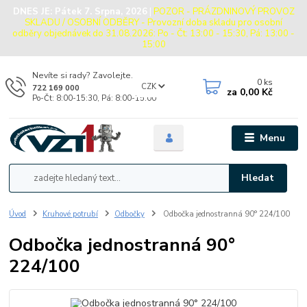
DNES JE:
Pátek 7. Srpna, 2026
|
POZOR - PRÁZDNINOVÝ PROVOZ
SKLADU / OSOBNÍ ODBĚRY - Provozní doba skladu pro osobní
odběry objednávek do 31.08.2026: Po - Čt: 13:00 - 15:30, Pá: 13:00 -
15:00
Nevíte si rady? Zavolejte.
0
ks
CZK
722 169 000
za
0,00 Kč
Po-Čt: 8:00-15:30, Pá: 8:00-15:00
Menu
Hledat
Úvod
Kruhové potrubí
Odbočky
Odbočka jednostranná 90° 224/100
Odbočka jednostranná 90°
224/100