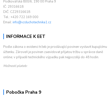
Podkovářská 800/6, 190 00 Praha 9
IČ: 29316618
DIČ: CZ29316618
Tel.: +420 722 169 000
Email:
info@vzduchotechnika1.cz
INFORMACE K EET
Podle zákona o evidenci tržeb je prodávající povinen vystavit kupujícímu
účtenku. Zároveň je povinen zaevidovat přijatou tržbu u správce daně
online; v případě technického výpadku pak nejpozději do 48 hodin.
Možnosti plateb:
Pobočka Praha 9