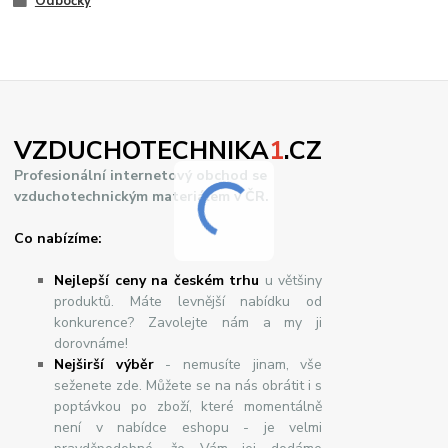
Odbočky
VZDUCHOTECHNIKA
1
.CZ
Profesionální internetový obchod se
vzduchotechnickým materiálem v ČR.
Co nabízíme:
Nejlepší ceny na českém trhu
u většiny
produktů. Máte levnější nabídku od
konkurence? Zavolejte nám a my ji
dorovnáme!
Nej
š
ir
ší
v
ý
b
ě
r
- nemusíte jinam, vše
seženete zde. Můžete se na nás obrátit i s
poptávkou po zboží, které momentálně
není v nabídce eshopu - je velmi