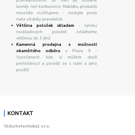
pravděpodobné, že Vám jej dodáme
levněji, než konkurence. Nabídku produktů
neustále rozšiřujeme - sledujte proto
naše stránky pravidelně.
Většina položek skladem
- výrobu
neskladových položek zvládneme
většinou do 3 dnů.
Kamenná prodejna s možností
okamžitého odběru
v Praze 9 -
Vysočanech, kde si můžete zboží
prohlédnout a poradit se s námi o jeho
použití.
KONTAKT
Vzduchotechnika1 s.r.o.