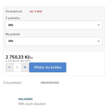
Dostupnost
do 3 dnů
Z průměru
Na průměr
2 750,33 Kč
/
ks
2 273,00 Kč
bez DPH
Přidat do košíku
Číslo produktu:
OBJ45355355
SKLADEM
90% zboží skladem