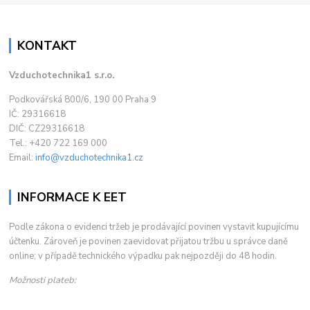
KONTAKT
Vzduchotechnika1 s.r.o.
Podkovářská 800/6, 190 00 Praha 9
IČ: 29316618
DIČ: CZ29316618
Tel.: +420 722 169 000
Email:
info@vzduchotechnika1.cz
INFORMACE K EET
Podle zákona o evidenci tržeb je prodávající povinen vystavit kupujícímu
účtenku. Zároveň je povinen zaevidovat přijatou tržbu u správce daně
online; v případě technického výpadku pak nejpozději do 48 hodin.
Možnosti plateb: