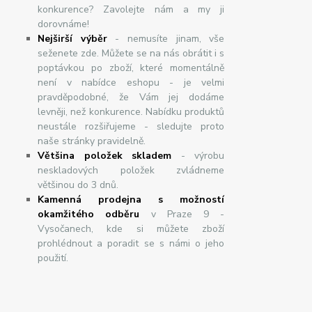
konkurence? Zavolejte nám a my ji
dorovnáme!
Nej
š
ir
ší
v
ý
b
ě
r
- nemusíte jinam, vše
seženete zde. Můžete se na nás obrátit i s
poptávkou po zboží, které momentálně
není v nabídce eshopu - je velmi
pravděpodobné, že Vám jej dodáme
levněji, než konkurence. Nabídku produktů
neustále rozšiřujeme - sledujte proto
naše stránky pravidelně.
Většina položek skladem
- výrobu
neskladových položek zvládneme
většinou do 3 dnů.
Kamenná prodejna s možností
okamžitého odběru
v Praze 9 -
Vysočanech, kde si můžete zboží
prohlédnout a poradit se s námi o jeho
použití.