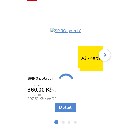
Až - 40 %
SPIRO potrubí
SPIRO potru
cena od
cena od
360,00 Kč
291,00 K
/
ks
cena od
cena od
Skladem
297,52 Kč
bez DPH
240,50 Kč
be
Detail