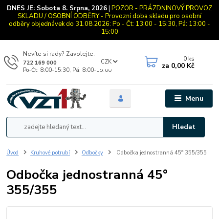
DNES JE:
Sobota 8. Srpna, 2026
|
POZOR - PRÁZDNINOVÝ PROVOZ
SKLADU / OSOBNÍ ODBĚRY - Provozní doba skladu pro osobní
odběry objednávek do 31.08.2026: Po - Čt: 13:00 - 15:30, Pá: 13:00 -
15:00
Nevíte si rady? Zavolejte.
0
ks
CZK
722 169 000
za
0,00 Kč
Po-Čt: 8:00-15:30, Pá: 8:00-15:00
Menu
Hledat
Úvod
Kruhové potrubí
Odbočky
Odbočka jednostranná 45° 355/355
Odbočka jednostranná 45°
355/355