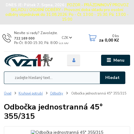
DNES JE:
Pátek 7. Srpna, 2026
|
POZOR - PRÁZDNINOVÝ PROVOZ
SKLADU / OSOBNÍ ODBĚRY - Provozní doba skladu pro osobní
odběry objednávek do 31.08.2026: Po - Čt: 13:00 - 15:30, Pá: 13:00 -
15:00
Nevíte si rady? Zavolejte.
0
ks
CZK
722 169 000
za
0,00 Kč
Po-Čt: 8:00-15:30, Pá: 8:00-15:00
Menu
Hledat
Úvod
Kruhové potrubí
Odbočky
Odbočka jednostranná 45° 355/315
Odbočka jednostranná 45°
355/315