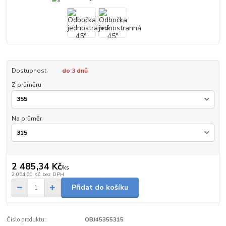
Dostupnost
do 3 dnů
Z průměru
Na průměr
2 485,34 Kč
/
ks
2 054,00 Kč
bez DPH
Přidat do košíku
Číslo produktu:
OBJ45355315