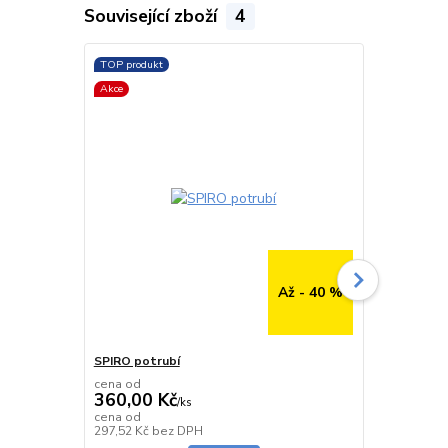
Související zboží
4
TOP produkt
TOP produkt
Akce
Až - 40 %
SPIRO potrubí
SPIRO potru
cena od
cena od
360,00 Kč
291,00 K
/
ks
cena od
cena od
Skladem
297,52 Kč
bez DPH
240,50 Kč
be