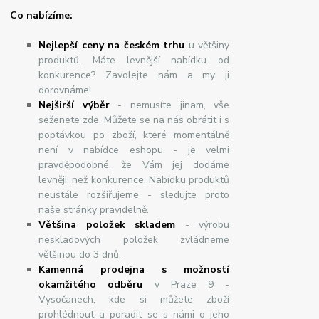
Co nabízíme:
Nejlepší ceny na českém trhu
u většiny
produktů. Máte levnější nabídku od
konkurence? Zavolejte nám a my ji
dorovnáme!
Nej
š
ir
ší
v
ý
b
ě
r
- nemusíte jinam, vše
seženete zde. Můžete se na nás obrátit i s
poptávkou po zboží, které momentálně
není v nabídce eshopu - je velmi
pravděpodobné, že Vám jej dodáme
levněji, než konkurence. Nabídku produktů
neustále rozšiřujeme - sledujte proto
naše stránky pravidelně.
Většina položek skladem
- výrobu
neskladových položek zvládneme
většinou do 3 dnů.
Kamenná prodejna s možností
okamžitého odběru
v Praze 9 -
Vysočanech, kde si můžete zboží
prohlédnout a poradit se s námi o jeho