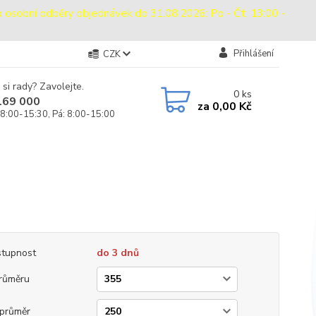
bní odběry objednávek do 31.08.2026: Po - Čt: 13:00 -
Přihlášení
CZK
 si rady? Zavolejte.
0
ks
169 000
za
0,00 Kč
 8:00-15:30, Pá: 8:00-15:00
tupnost
do 3 dnů
růměru
průměr