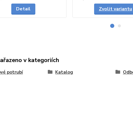
Detail
Zvolit variantu
zařazeno v kategoriích
vé potrubí
Katalog
Odb