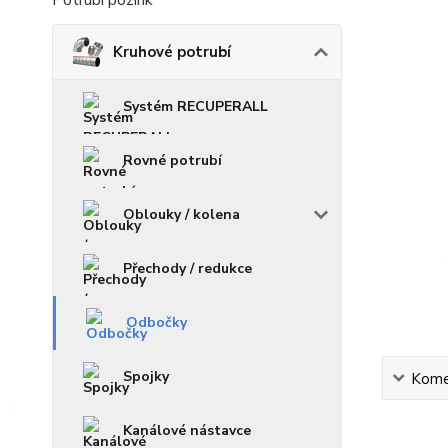
Potrubí pozink
Kruhové potrubí
Systém RECUPERALL
Rovné potrubí
Oblouky / kolena
Přechody / redukce
Odbočky
Spojky
Kome
Kanálové nástavce