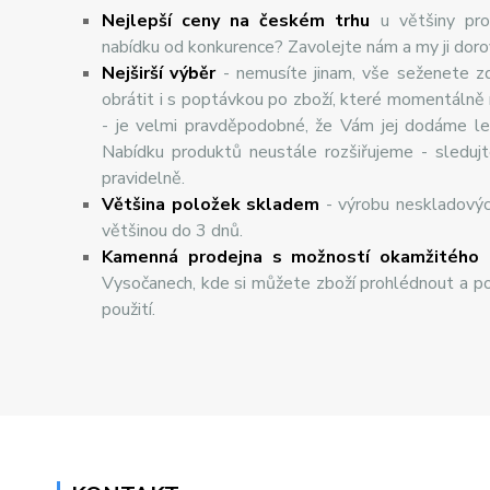
Nejlepší ceny na českém trhu
u většiny pro
nabídku od konkurence? Zavolejte nám a my ji dor
Nej
š
ir
ší
v
ý
b
ě
r
- nemusíte jinam, vše seženete z
obrátit i s poptávkou po zboží, které momentálně
- je velmi pravděpodobné, že Vám jej dodáme lev
Nabídku produktů neustále rozšiřujeme - sleduj
pravidelně.
Většina položek skladem
- výrobu neskladový
většinou do 3 dnů.
Kamenná prodejna s možností okamžitého 
Vysočanech, kde si můžete zboží prohlédnout a po
použití.