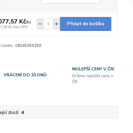
077,57 Kč
/
ks
Přidat do košíku
17,00 Kč
bez DPH
roduktu:
OBJ45355250
NEJLEPŠÍ CENY V ČR!
VRÁCENÍ DO 30 DNŮ
Držíme nejnižší ceny v
ČR
jící zboží
4