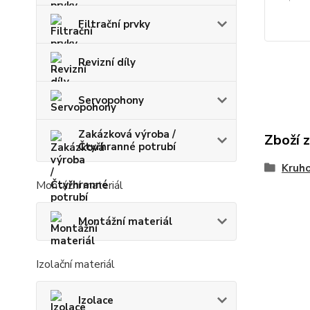
Filtrační prvky
Revizní díly
Servopohony
Zakázková výroba /
Zboží 
Čtyřhranné potrubí
Kruho
Montážní materiál
Montážní materiál
Izolační materiál
Izolace