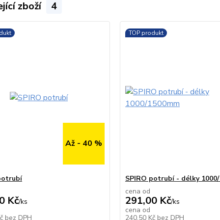
jící zboží
4
dukt
TOP produkt
Až - 40 %
otrubí
SPIRO potrubí - délky 100
cena od
0 Kč
291,00 Kč
/
ks
/
ks
cena od
Skladem
Kč
bez DPH
240,50 Kč
bez DPH