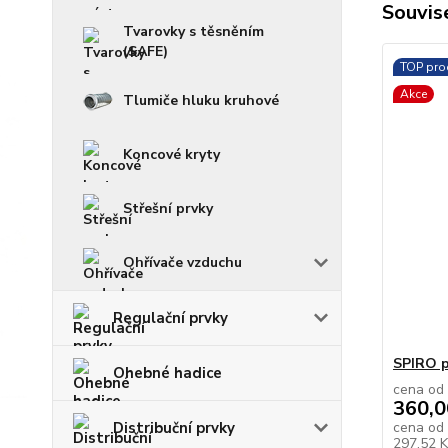
Souvise
Tvarovky s těsněním
(SAFE)
TOP pro
Akce
Tlumiče hluku kruhové
Koncové kryty
Střešní prvky
Ohřívače vzduchu
Regulační prvky
SPIRO p
Ohebné hadice
cena od
360,0
cena od
Distribuční prvky
297,52 