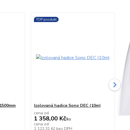
TOP produkt
TO
0/1500mm
Izolovaná hadice Sono DEC (10m)
Spo
cena od
ce
1 358,00 Kč
52
/
ks
cena od
ce
skladem
skladem
1 122,31 Kč
bez DPH
42