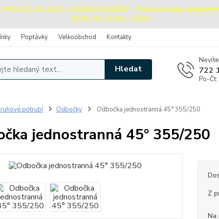
OVOZ SKLADU / OSOBNÍ ODBĚRY - Provozní doba skladu pro oso
15:30, Pá: 13:00 - 15:00
ínky
Poptávky
Velkoobchod
Kontakty
Nevíte
Hledat
722 
Po-Čt:
ruhové potrubí
Odbočky
Odbočka jednostranná 45° 355/250
čka jednostranná 45° 355/250
Dos
Z p
Na 