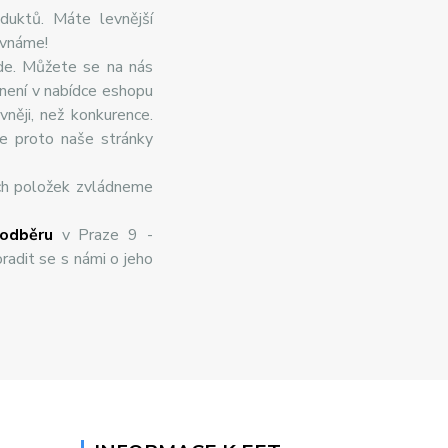
duktů. Máte levnější
ovnáme!
de. Můžete se na nás
 není v nabídce eshopu
něji, než konkurence.
te proto naše stránky
ch položek zvládneme
odběru
v Praze 9 -
radit se s námi o jeho