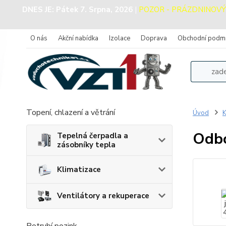
DNES JE:
Pátek 7. Srpna, 2026
|
POZOR - PRÁZDNINOVÝ PR
O nás
Akční nabídka
Izolace
Doprava
Obchodní podm
Topení, chlazení a větrání
Úvod
K
Odbo
Tepelná čerpadla a
zásobníky tepla
Klimatizace
Ventilátory a rekuperace