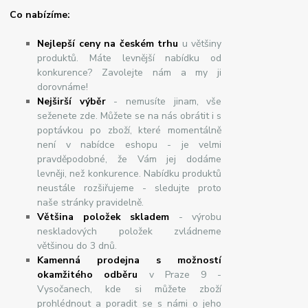
Co nabízíme:
Nejlepší ceny na českém trhu
u většiny
produktů. Máte levnější nabídku od
konkurence? Zavolejte nám a my ji
dorovnáme!
Nej
š
ir
ší
v
ý
b
ě
r
- nemusíte jinam, vše
seženete zde. Můžete se na nás obrátit i s
poptávkou po zboží, které momentálně
není v nabídce eshopu - je velmi
pravděpodobné, že Vám jej dodáme
levněji, než konkurence. Nabídku produktů
neustále rozšiřujeme - sledujte proto
naše stránky pravidelně.
Většina položek skladem
- výrobu
neskladových položek zvládneme
většinou do 3 dnů.
Kamenná prodejna s možností
okamžitého odběru
v Praze 9 -
Vysočanech, kde si můžete zboží
prohlédnout a poradit se s námi o jeho