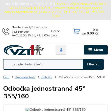
DNES JE:
Pátek 7. Srpna, 2026
|
POZOR - PRÁZDNINOVÝ PROVOZ
SKLADU / OSOBNÍ ODBĚRY - Provozní doba skladu pro osobní
odběry objednávek do 31.08.2026: Po - Čt: 13:00 - 15:30, Pá: 13:00 -
15:00
Nevíte si rady? Zavolejte.
0
ks
CZK
722 169 000
za
0,00 Kč
Po-Čt: 8:00-15:30, Pá: 8:00-15:00
Menu
Hledat
Úvod
Kruhové potrubí
Odbočky
Odbočka jednostranná 45° 355/160
Odbočka jednostranná 45°
355/160