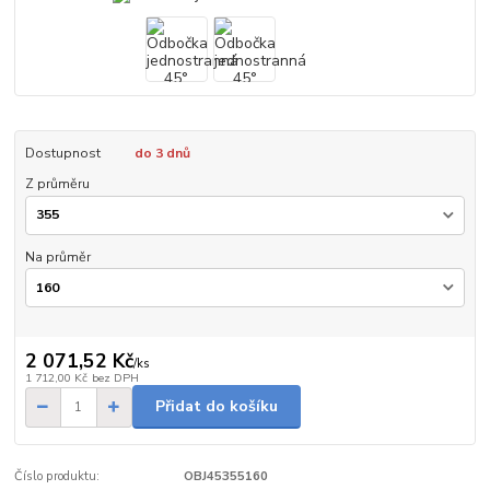
Dostupnost
do 3 dnů
Z průměru
Na průměr
2 071,52 Kč
/
ks
1 712,00 Kč
bez DPH
Přidat do košíku
Číslo produktu:
OBJ45355160