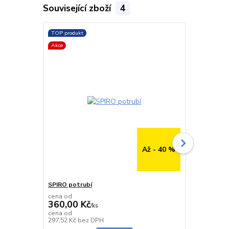
Související zboží
4
TOP produkt
TOP produkt
Akce
Až - 40 %
SPIRO potrubí
SPIRO potru
cena od
cena od
360,00 Kč
291,00 K
/
ks
cena od
cena od
Skladem
297,52 Kč
bez DPH
240,50 Kč
be