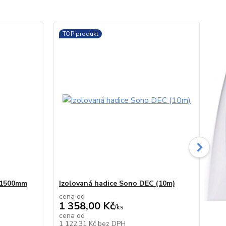
TOP produkt
TO
0/1500mm
Izolovaná hadice Sono DEC (10m)
Spo
cena od
ce
1 358,00 Kč
52
/
ks
cena od
ce
skladem
skladem
1 122,31 Kč
bez DPH
42