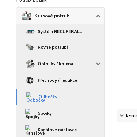
Potrubí pozink
Kruhové potrubí
Systém RECUPERALL
Rovné potrubí
Oblouky / kolena
Přechody / redukce
Odbočky
Spojky
Kome
Kanálové nástavce