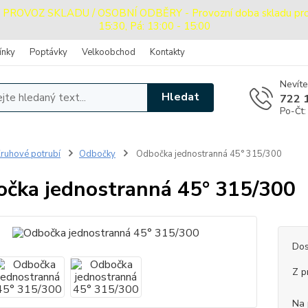
OVOZ SKLADU / OSOBNÍ ODBĚRY - Provozní doba skladu pro oso
15:30, Pá: 13:00 - 15:00
ínky
Poptávky
Velkoobchod
Kontakty
Nevíte
Hledat
722 
Po-Čt:
ruhové potrubí
Odbočky
Odbočka jednostranná 45° 315/300
čka jednostranná 45° 315/300
Dos
Z p
Na 