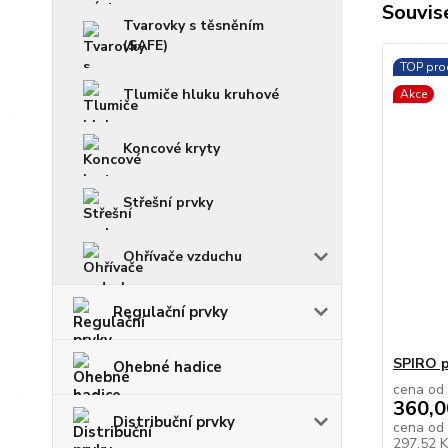
Souvise
Tvarovky s těsněním
(SAFE)
TOP pro
Tlumiče hluku kruhové
Akce
Koncové kryty
Střešní prvky
Ohřívače vzduchu
Regulační prvky
SPIRO p
Ohebné hadice
cena od
360,0
Distribuční prvky
cena od
297,52 