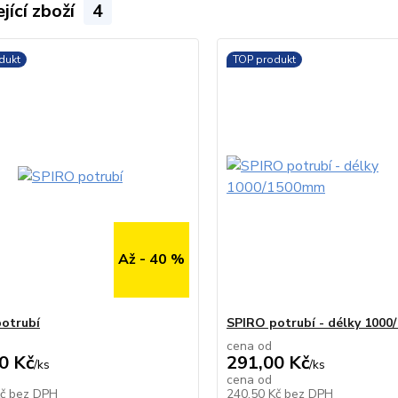
jící zboží
4
dukt
TOP produkt
Až - 40 %
otrubí
SPIRO potrubí - délky 100
cena od
0 Kč
291,00 Kč
/
ks
/
ks
cena od
Skladem
Kč
bez DPH
240,50 Kč
bez DPH