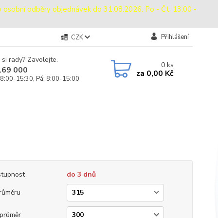
bní odběry objednávek do 31.08.2026: Po - Čt: 13:00 -
Přihlášení
CZK
 si rady? Zavolejte.
0
ks
169 000
za
0,00 Kč
 8:00-15:30, Pá: 8:00-15:00
tupnost
do 3 dnů
růměru
průměr