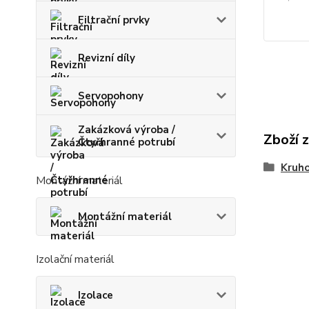
Filtrační prvky
Revizní díly
Servopohony
Zakázková výroba /
Zboží 
Čtyřhranné potrubí
Kruho
Montážní materiál
Montážní materiál
Izolační materiál
Izolace