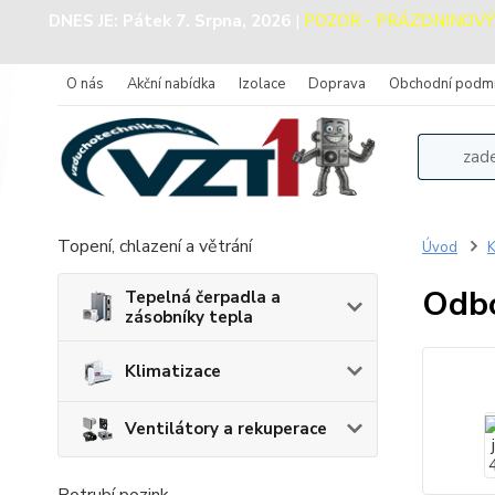
DNES JE:
Pátek 7. Srpna, 2026
|
POZOR - PRÁZDNINOVÝ PR
O nás
Akční nabídka
Izolace
Doprava
Obchodní podm
Topení, chlazení a větrání
Úvod
K
Odbo
Tepelná čerpadla a
zásobníky tepla
Klimatizace
Ventilátory a rekuperace