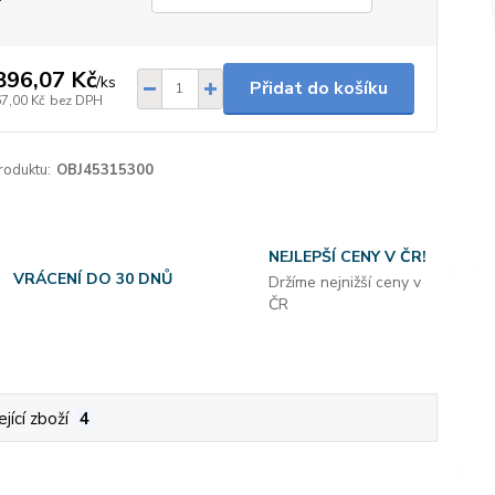
896,07 Kč
/
ks
Přidat do košíku
67,00 Kč
bez DPH
roduktu:
OBJ45315300
NEJLEPŠÍ CENY V ČR!
VRÁCENÍ DO 30 DNŮ
Držíme nejnižší ceny v
ČR
jící zboží
4