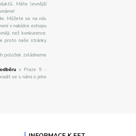
duktů. Máte levnější
ovnáme!
de. Můžete se na nás
 není v nabídce eshopu
něji, než konkurence.
te proto naše stránky
ch položek zvládneme
odběru
v Praze 9 -
radit se s námi o jeho
INFORMACE K EET