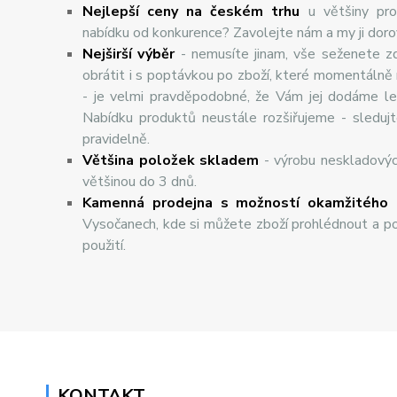
Nejlepší ceny na českém trhu
u většiny pro
nabídku od konkurence? Zavolejte nám a my ji dor
Nej
š
ir
ší
v
ý
b
ě
r
- nemusíte jinam, vše seženete z
obrátit i s poptávkou po zboží, které momentálně
- je velmi pravděpodobné, že Vám jej dodáme lev
Nabídku produktů neustále rozšiřujeme - sleduj
pravidelně.
Většina položek skladem
- výrobu neskladový
většinou do 3 dnů.
Kamenná prodejna s možností okamžitého 
Vysočanech, kde si můžete zboží prohlédnout a po
použití.
KONTAKT