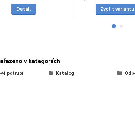
Detail
Zvolit variantu
zařazeno v kategoriích
vé potrubí
Katalog
Odb