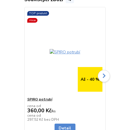
TOP produkt
TOP produkt
Akce
Až - 40 %
SPIRO potrubí
SPIRO potru
cena od
cena od
360,00 Kč
291,00 K
/
ks
cena od
cena od
Skladem
297,52 Kč
bez DPH
240,50 Kč
be
Detail