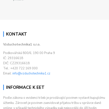
KONTAKT
Vzduchotechnika1 s.r.o.
Podkovářská 800/6, 190 00 Praha 9
IČ: 29316618
DIČ: CZ29316618
Tel.: +420 722 169 000
Email:
info@vzduchotechnika1.cz
INFORMACE K EET
Podle zákona o evidenci tržeb je prodávající povinen vystavit kupujícímu
účtenku. Zároveň je povinen zaevidovat přijatou tržbu u správce daně
online; v případě technického výpadku pak nejpozději do 48 hodin.