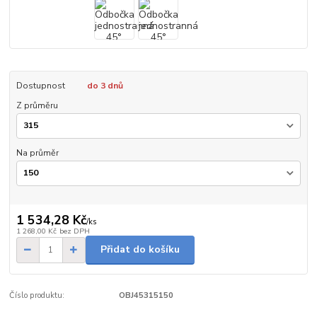
Dostupnost
do 3 dnů
Z průměru
Na průměr
1 534,28 Kč
/
ks
1 268,00 Kč
bez DPH
Přidat do košíku
Číslo produktu:
OBJ45315150