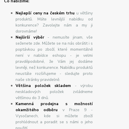
Co nabízíme:
Nejlepší ceny na českém trhu
u většiny
produktů. Máte levnější nabídku od
konkurence? Zavolejte nám a my ji
dorovnáme!
Nej
š
ir
ší
v
ý
b
ě
r
- nemusíte jinam, vše
seženete zde. Můžete se na nás obrátit i s
poptávkou po zboží, které momentálně
není v nabídce eshopu - je velmi
pravděpodobné, že Vám jej dodáme
levněji, než konkurence. Nabídku produktů
neustále rozšiřujeme - sledujte proto
naše stránky pravidelně.
Většina položek skladem
- výrobu
neskladových položek zvládneme
většinou do 3 dnů.
Kamenná prodejna s možností
okamžitého odběru
v Praze 9 -
Vysočanech, kde si můžete zboží
prohlédnout a poradit se s námi o jeho
použití.