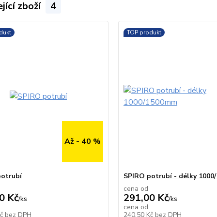
jící zboží
4
dukt
TOP produkt
Až - 40 %
otrubí
SPIRO potrubí - délky 100
cena od
0 Kč
291,00 Kč
/
ks
/
ks
cena od
Skladem
Kč
bez DPH
240,50 Kč
bez DPH