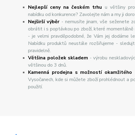
Nejlepší ceny na českém trhu
u většiny pro
nabídku od konkurence? Zavolejte nám a my ji dor
Nej
š
ir
ší
v
ý
b
ě
r
- nemusíte jinam, vše seženete z
obrátit i s poptávkou po zboží, které momentálně
- je velmi pravděpodobné, že Vám jej dodáme lev
Nabídku produktů neustále rozšiřujeme - sleduj
pravidelně.
Většina položek skladem
- výrobu neskladový
většinou do 3 dnů.
Kamenná prodejna s možností okamžitého 
Vysočanech, kde si můžete zboží prohlédnout a po
použití.