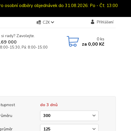
sobní odběry objednávek do 31.08.2026: Po - Čt: 13:00
Přihlášení
CZK
 si rady? Zavolejte.
0
ks
169 000
za
0,00 Kč
 8:00-15:30, Pá: 8:00-15:00
tupnost
do 3 dnů
růměru
průměr