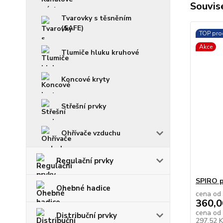
Souvise
Tvarovky s těsněním
(SAFE)
TOP pro
Akce
Tlumiče hluku kruhové
Koncové kryty
Střešní prvky
Ohřívače vzduchu
Regulační prvky
SPIRO p
Ohebné hadice
cena od
360,0
cena od
Distribuční prvky
297,52 