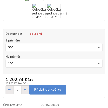
Dostupnost
do 3 dnů
Z průměru
Na průměr
1 202,74 Kč
/
ks
994,00 Kč
bez DPH
Přidat do košíku
Číslo produktu:
OBJ45300100