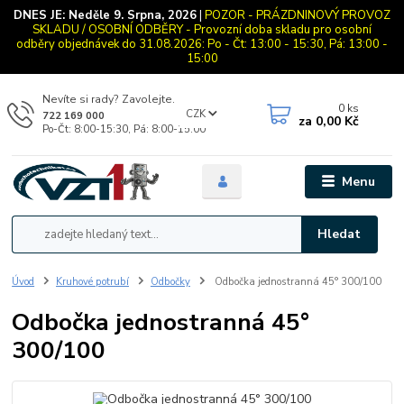
DNES JE:
Neděle 9. Srpna, 2026
|
POZOR - PRÁZDNINOVÝ PROVOZ
SKLADU / OSOBNÍ ODBĚRY - Provozní doba skladu pro osobní
odběry objednávek do 31.08.2026: Po - Čt: 13:00 - 15:30, Pá: 13:00 -
15:00
Nevíte si rady? Zavolejte.
0
ks
CZK
722 169 000
za
0,00 Kč
Po-Čt: 8:00-15:30, Pá: 8:00-15:00
Menu
Hledat
Úvod
Kruhové potrubí
Odbočky
Odbočka jednostranná 45° 300/100
Odbočka jednostranná 45°
300/100