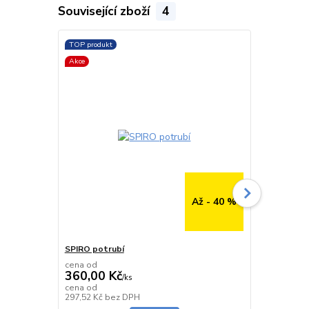
Související zboží
4
TOP produkt
TOP produkt
Akce
Až - 40 %
SPIRO potrubí
SPIRO potru
cena od
cena od
360,00 Kč
291,00 K
/
ks
cena od
cena od
Skladem
297,52 Kč
bez DPH
240,50 Kč
be