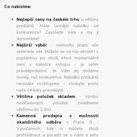
Co nabízíme:
Nejlepší ceny na českém trhu
u většiny
produktů. Máte levnější nabídku od
konkurence? Zavolejte nám a my ji
dorovnáme!
Nej
š
ir
ší
v
ý
b
ě
r
- nemusíte jinam, vše
seženete zde. Můžete se na nás obrátit i s
poptávkou po zboží, které momentálně
není v nabídce eshopu - je velmi
pravděpodobné, že Vám jej dodáme
levněji, než konkurence. Nabídku produktů
neustále rozšiřujeme - sledujte proto
naše stránky pravidelně.
Většina položek skladem
- výrobu
neskladových položek zvládneme
většinou do 3 dnů.
Kamenná prodejna s možností
okamžitého odběru
v Praze 9 -
Vysočanech, kde si můžete zboží
prohlédnout a poradit se s námi o jeho