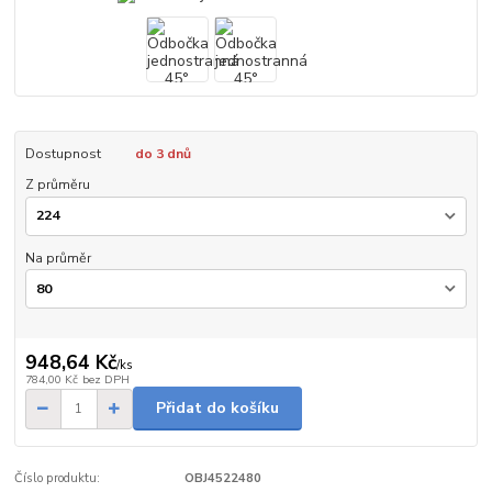
Dostupnost
do 3 dnů
Z průměru
Na průměr
948,64 Kč
/
ks
784,00 Kč
bez DPH
Přidat do košíku
Číslo produktu:
OBJ4522480