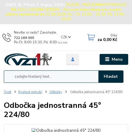
DNES JE:
Pátek 7. Srpna, 2026
|
POZOR - PRÁZDNINOVÝ PROVOZ
SKLADU / OSOBNÍ ODBĚRY - Provozní doba skladu pro osobní
odběry objednávek do 31.08.2026: Po - Čt: 13:00 - 15:30, Pá: 13:00 -
15:00
Nevíte si rady? Zavolejte.
0
ks
CZK
722 169 000
za
0,00 Kč
Po-Čt: 8:00-15:30, Pá: 8:00-15:00
Menu
Hledat
Úvod
Kruhové potrubí
Odbočky
Odbočka jednostranná 45° 224/80
Odbočka jednostranná 45°
224/80