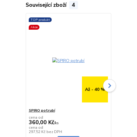
Související zboží
4
TOP produkt
TOP produkt
Akce
Až - 40 %
SPIRO potrubí
SPIRO potru
cena od
cena od
360,00 Kč
291,00 K
/
ks
cena od
cena od
Skladem
297,52 Kč
bez DPH
240,50 Kč
be