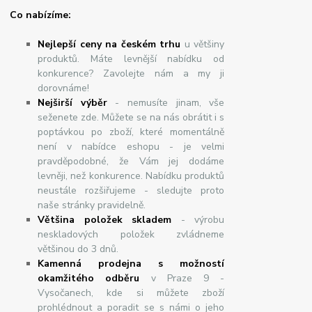
Co nabízíme:
Nejlepší ceny na českém trhu
u většiny
produktů. Máte levnější nabídku od
konkurence? Zavolejte nám a my ji
dorovnáme!
Nej
š
ir
ší
v
ý
b
ě
r
- nemusíte jinam, vše
seženete zde. Můžete se na nás obrátit i s
poptávkou po zboží, které momentálně
není v nabídce eshopu - je velmi
pravděpodobné, že Vám jej dodáme
levněji, než konkurence. Nabídku produktů
neustále rozšiřujeme - sledujte proto
naše stránky pravidelně.
Většina položek skladem
- výrobu
neskladových položek zvládneme
většinou do 3 dnů.
Kamenná prodejna s možností
okamžitého odběru
v Praze 9 -
Vysočanech, kde si můžete zboží
prohlédnout a poradit se s námi o jeho