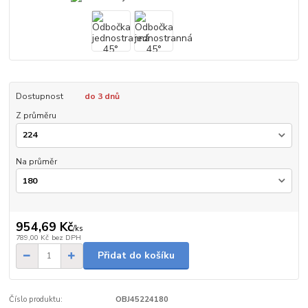
Dostupnost
do 3 dnů
Z průměru
Na průměr
954,69 Kč
/
ks
789,00 Kč
bez DPH
Přidat do košíku
Číslo produktu:
OBJ45224180