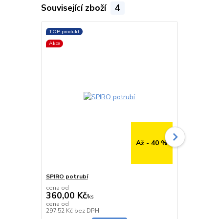
Související zboží
4
TOP produkt
TOP produkt
Akce
Až - 40 %
SPIRO potrubí
SPIRO potru
cena od
cena od
360,00 Kč
291,00 K
/
ks
cena od
cena od
Skladem
297,52 Kč
bez DPH
240,50 Kč
be