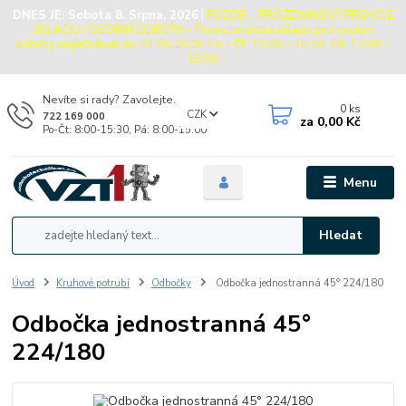
DNES JE:
Sobota 8. Srpna, 2026
|
POZOR - PRÁZDNINOVÝ PROVOZ
SKLADU / OSOBNÍ ODBĚRY - Provozní doba skladu pro osobní
odběry objednávek do 31.08.2026: Po - Čt: 13:00 - 15:30, Pá: 13:00 -
15:00
Nevíte si rady? Zavolejte.
0
ks
CZK
722 169 000
za
0,00 Kč
Po-Čt: 8:00-15:30, Pá: 8:00-15:00
Menu
Hledat
Úvod
Kruhové potrubí
Odbočky
Odbočka jednostranná 45° 224/180
Odbočka jednostranná 45°
224/180