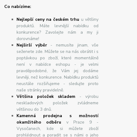
Co nabízíme:
Nejlepší ceny na českém trhu
u většiny
produktů. Máte levnější nabídku od
konkurence? Zavolejte nám a my ji
dorovnáme!
Nej
š
ir
ší
v
ý
b
ě
r
- nemusíte jinam, vše
seženete zde. Můžete se na nás obrátit i s
poptávkou po zboží, které momentálně
není v nabídce eshopu - je velmi
pravděpodobné, že Vám jej dodáme
levněji, než konkurence. Nabídku produktů
neustále rozšiřujeme - sledujte proto
naše stránky pravidelně.
Většina položek skladem
- výrobu
neskladových položek zvládneme
většinou do 3 dnů.
Kamenná prodejna s možností
okamžitého odběru
v Praze 9 -
Vysočanech, kde si můžete zboží
prohlédnout a poradit se s námi o jeho