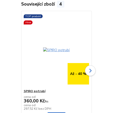
Související zboží
4
TOP produkt
TOP produkt
Akce
Až - 40 %
SPIRO potrubí
SPIRO potru
cena od
cena od
360,00 Kč
291,00 K
/
ks
cena od
cena od
Skladem
297,52 Kč
bez DPH
240,50 Kč
be