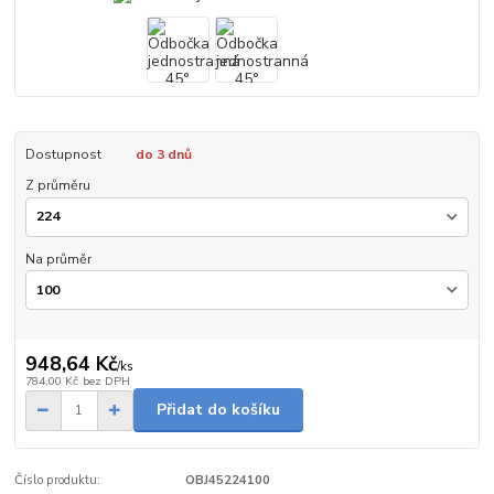
Dostupnost
do 3 dnů
Z průměru
Na průměr
948,64 Kč
/
ks
784,00 Kč
bez DPH
Přidat do košíku
Číslo produktu:
OBJ45224100