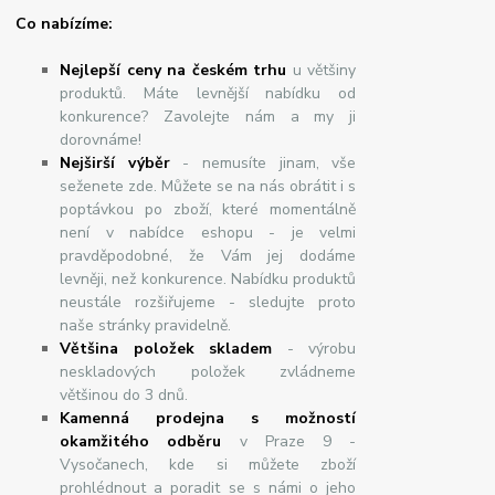
Co nabízíme:
Nejlepší ceny na českém trhu
u většiny
produktů. Máte levnější nabídku od
konkurence? Zavolejte nám a my ji
dorovnáme!
Nej
š
ir
ší
v
ý
b
ě
r
- nemusíte jinam, vše
seženete zde. Můžete se na nás obrátit i s
poptávkou po zboží, které momentálně
není v nabídce eshopu - je velmi
pravděpodobné, že Vám jej dodáme
levněji, než konkurence. Nabídku produktů
neustále rozšiřujeme - sledujte proto
naše stránky pravidelně.
Většina položek skladem
- výrobu
neskladových položek zvládneme
většinou do 3 dnů.
Kamenná prodejna s možností
okamžitého odběru
v Praze 9 -
Vysočanech, kde si můžete zboží
prohlédnout a poradit se s námi o jeho