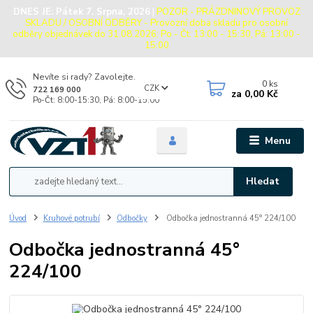
DNES JE:
Pátek 7. Srpna, 2026
|
POZOR - PRÁZDNINOVÝ PROVOZ
SKLADU / OSOBNÍ ODBĚRY - Provozní doba skladu pro osobní
odběry objednávek do 31.08.2026: Po - Čt: 13:00 - 15:30, Pá: 13:00 -
15:00
Nevíte si rady? Zavolejte.
0
ks
CZK
722 169 000
za
0,00 Kč
Po-Čt: 8:00-15:30, Pá: 8:00-15:00
Menu
Hledat
Úvod
Kruhové potrubí
Odbočky
Odbočka jednostranná 45° 224/100
Odbočka jednostranná 45°
224/100