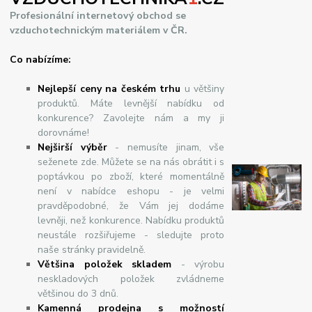
Profesionální internetový obchod se
vzduchotechnickým materiálem v ČR.
Co nabízíme:
Nejlepší ceny na českém trhu
u většiny
produktů. Máte levnější nabídku od
konkurence? Zavolejte nám a my ji
dorovnáme!
Nej
š
ir
ší
v
ý
b
ě
r
- nemusíte jinam, vše
seženete zde. Můžete se na nás obrátit i s
poptávkou po zboží, které momentálně
není v nabídce eshopu - je velmi
pravděpodobné, že Vám jej dodáme
levněji, než konkurence. Nabídku produktů
neustále rozšiřujeme - sledujte proto
naše stránky pravidelně.
Většina položek skladem
- výrobu
neskladových položek zvládneme
většinou do 3 dnů.
Kamenná prodejna s možností