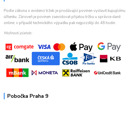
Podle zákona o evidenci tržeb je prodávající povinen vystavit kupujícímu
účtenku. Zároveň je povinen zaevidovat přijatou tržbu u správce daně
online; v případě technického výpadku pak nejpozději do 48 hodin.
Možnosti plateb:
Pobočka Praha 9