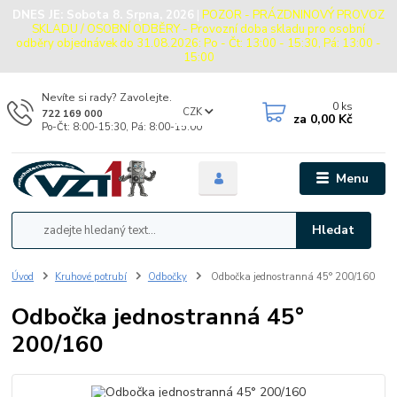
DNES JE:
Sobota 8. Srpna, 2026
|
POZOR - PRÁZDNINOVÝ PROVOZ
SKLADU / OSOBNÍ ODBĚRY - Provozní doba skladu pro osobní
odběry objednávek do 31.08.2026: Po - Čt: 13:00 - 15:30, Pá: 13:00 -
15:00
Nevíte si rady? Zavolejte.
0
ks
CZK
722 169 000
za
0,00 Kč
Po-Čt: 8:00-15:30, Pá: 8:00-15:00
Menu
Hledat
Úvod
Kruhové potrubí
Odbočky
Odbočka jednostranná 45° 200/160
Odbočka jednostranná 45°
200/160