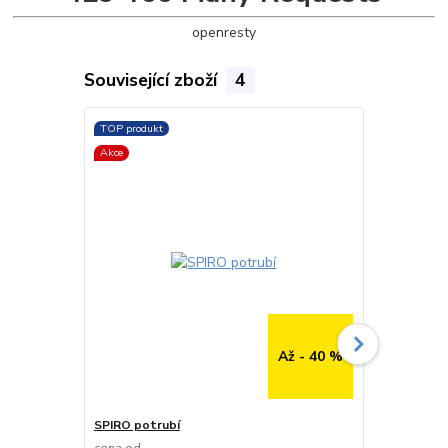
openresty
Související zboží
4
TOP produkt
TOP produkt
Akce
Až - 40 %
SPIRO potrubí
SPIRO potru
cena od
cena od