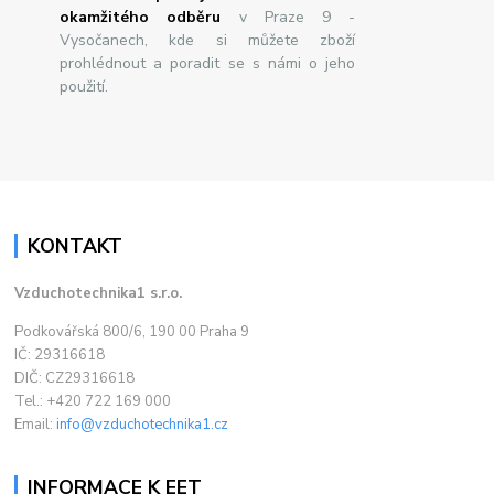
okamžitého odběru
v Praze 9 -
Vysočanech, kde si můžete zboží
prohlédnout a poradit se s námi o jeho
použití.
KONTAKT
Vzduchotechnika1 s.r.o.
Podkovářská 800/6, 190 00 Praha 9
IČ: 29316618
DIČ: CZ29316618
Tel.: +420 722 169 000
Email:
info@vzduchotechnika1.cz
INFORMACE K EET