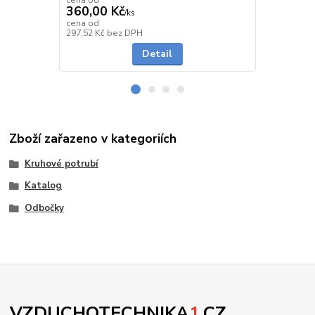
360,00 Kč
291,00 K
/
ks
cena od
cena od
Skladem
297,52 Kč
bez DPH
240,50 Kč
be
Detail
Zboží zařazeno v kategoriích
Kruhové potrubí
Katalog
Odbočky
VZDUCHOTECHNIKA
1
.CZ