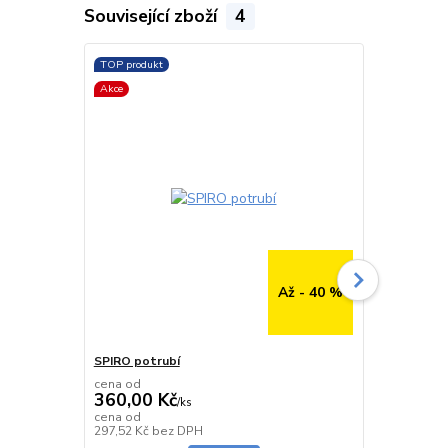
Související zboží
4
TOP produkt
TOP produkt
Akce
Až - 40 %
SPIRO potrubí
SPIRO potru
cena od
cena od
360,00 Kč
291,00 K
/
ks
cena od
cena od
Skladem
297,52 Kč
bez DPH
240,50 Kč
be