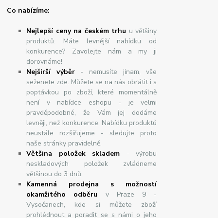
Co nabízíme:
Nejlepší ceny na českém trhu
u většiny
produktů. Máte levnější nabídku od
konkurence? Zavolejte nám a my ji
dorovnáme!
Nej
š
ir
ší
v
ý
b
ě
r
- nemusíte jinam, vše
seženete zde. Můžete se na nás obrátit i s
poptávkou po zboží, které momentálně
není v nabídce eshopu - je velmi
pravděpodobné, že Vám jej dodáme
levněji, než konkurence. Nabídku produktů
neustále rozšiřujeme - sledujte proto
naše stránky pravidelně.
Většina položek skladem
- výrobu
neskladových položek zvládneme
většinou do 3 dnů.
Kamenná prodejna s možností
okamžitého odběru
v Praze 9 -
Vysočanech, kde si můžete zboží
prohlédnout a poradit se s námi o jeho