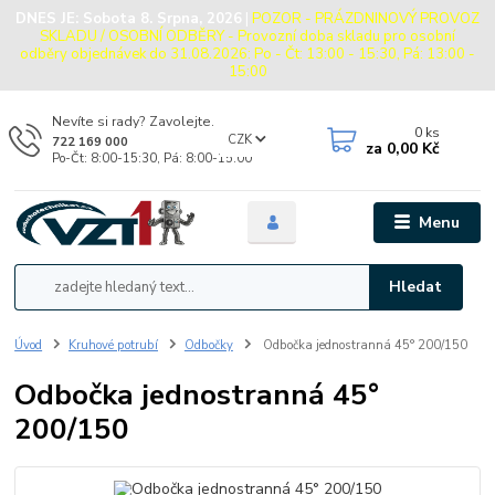
DNES JE:
Sobota 8. Srpna, 2026
|
POZOR - PRÁZDNINOVÝ PROVOZ
SKLADU / OSOBNÍ ODBĚRY - Provozní doba skladu pro osobní
odběry objednávek do 31.08.2026: Po - Čt: 13:00 - 15:30, Pá: 13:00 -
15:00
Nevíte si rady? Zavolejte.
0
ks
CZK
722 169 000
za
0,00 Kč
Po-Čt: 8:00-15:30, Pá: 8:00-15:00
Menu
Hledat
Úvod
Kruhové potrubí
Odbočky
Odbočka jednostranná 45° 200/150
Odbočka jednostranná 45°
200/150