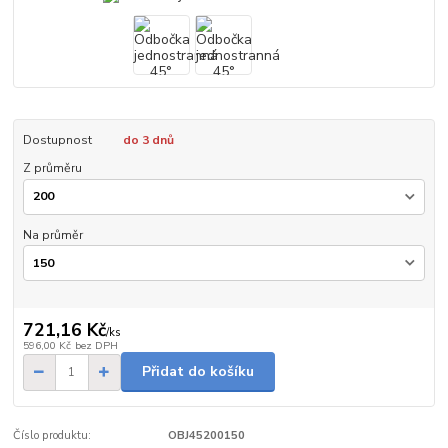
Dostupnost
do 3 dnů
Z průměru
Na průměr
721,16 Kč
/
ks
596,00 Kč
bez DPH
Přidat do košíku
Číslo produktu:
OBJ45200150