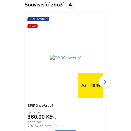
Související zboží
4
TOP produkt
TOP produkt
Akce
Až - 40 %
SPIRO potrubí
SPIRO potru
cena od
cena od
360,00 Kč
291,00 K
/
ks
cena od
cena od
Skladem
297,52 Kč
bez DPH
240,50 Kč
be