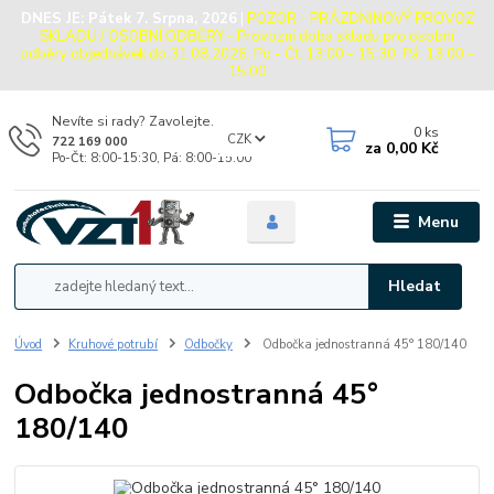
DNES JE:
Pátek 7. Srpna, 2026
|
POZOR - PRÁZDNINOVÝ PROVOZ
SKLADU / OSOBNÍ ODBĚRY - Provozní doba skladu pro osobní
odběry objednávek do 31.08.2026: Po - Čt: 13:00 - 15:30, Pá: 13:00 -
15:00
Nevíte si rady? Zavolejte.
0
ks
CZK
722 169 000
za
0,00 Kč
Po-Čt: 8:00-15:30, Pá: 8:00-15:00
Menu
Hledat
Úvod
Kruhové potrubí
Odbočky
Odbočka jednostranná 45° 180/140
Odbočka jednostranná 45°
180/140