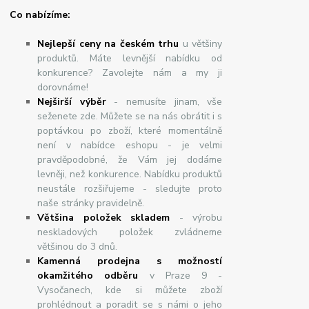
Co nabízíme:
Nejlepší ceny na českém trhu
u většiny
produktů. Máte levnější nabídku od
konkurence? Zavolejte nám a my ji
dorovnáme!
Nej
š
ir
ší
v
ý
b
ě
r
- nemusíte jinam, vše
seženete zde. Můžete se na nás obrátit i s
poptávkou po zboží, které momentálně
není v nabídce eshopu - je velmi
pravděpodobné, že Vám jej dodáme
levněji, než konkurence. Nabídku produktů
neustále rozšiřujeme - sledujte proto
naše stránky pravidelně.
Většina položek skladem
- výrobu
neskladových položek zvládneme
většinou do 3 dnů.
Kamenná prodejna s možností
okamžitého odběru
v Praze 9 -
Vysočanech, kde si můžete zboží
prohlédnout a poradit se s námi o jeho