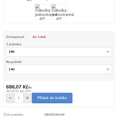
Dostupnost
do 3 dnů
Z průměru
Na průměr
686,07 Kč
/
ks
567,00 Kč
bez DPH
Přidat do košíku
Číslo produktu:
OBJ45180140