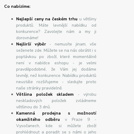
Co nabízíme:
Nejlepší ceny na českém trhu
u většiny
produktů. Máte levnější nabídku od
konkurence? Zavolejte nám a my ji
dorovnáme!
Nej
š
ir
ší
v
ý
b
ě
r
- nemusíte jinam, vše
seženete zde. Můžete se na nás obrátit i s
poptávkou po zboží, které momentálně
není v nabídce eshopu - je velmi
pravděpodobné, že Vám jej dodáme
levněji, než konkurence. Nabídku produktů
neustále rozšiřujeme - sledujte proto
naše stránky pravidelně.
Většina položek skladem
- výrobu
neskladových položek zvládneme
většinou do 3 dnů.
Kamenná prodejna s možností
okamžitého odběru
v Praze 9 -
Vysočanech, kde si můžete zboží
prohlédnout a poradit se s námi o jeho