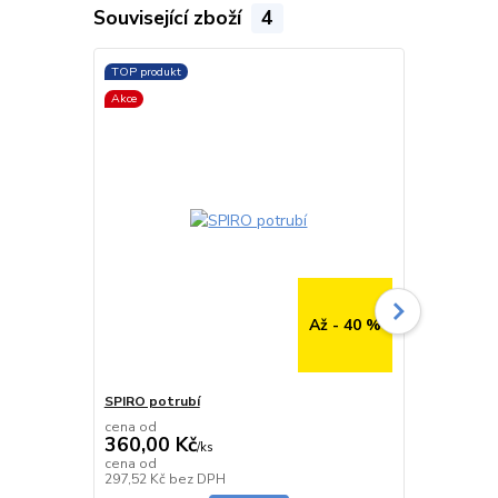
Související zboží
4
TOP produkt
TOP produkt
Akce
Až - 40 %
SPIRO potrubí
SPIRO potru
cena od
cena od
360,00 Kč
291,00 K
/
ks
cena od
cena od
Skladem
297,52 Kč
bez DPH
240,50 Kč
be