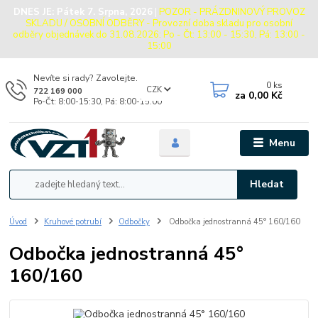
DNES JE:
Pátek 7. Srpna, 2026
|
POZOR - PRÁZDNINOVÝ PROVOZ
SKLADU / OSOBNÍ ODBĚRY - Provozní doba skladu pro osobní
odběry objednávek do 31.08.2026: Po - Čt: 13:00 - 15:30, Pá: 13:00 -
15:00
Nevíte si rady? Zavolejte.
0
ks
CZK
722 169 000
za
0,00 Kč
Po-Čt: 8:00-15:30, Pá: 8:00-15:00
Menu
Hledat
Úvod
Kruhové potrubí
Odbočky
Odbočka jednostranná 45° 160/160
Odbočka jednostranná 45°
160/160