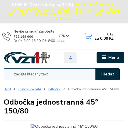
DNES JE:
Čtvrtek 6. Srpna, 2026
|
POZOR - PRÁZDNINOVÝ
PROVOZ SKLADU / OSOBNÍ ODBĚRY - Provozní doba skladu pro
osobní odběry objednávek do 31.08.2026: Po - Čt: 13:00 - 15:30, Pá:
13:00 - 15:00
Nevíte si rady? Zavolejte.
0
ks
CZK
722 169 000
za
0,00 Kč
Po-Čt: 8:00-15:30, Pá: 8:00-15:00
Menu
Hledat
Úvod
Kruhové potrubí
Odbočky
Odbočka jednostranná 45° 150/80
Odbočka jednostranná 45°
150/80