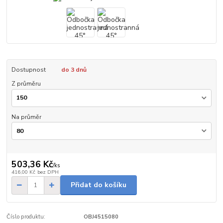
Dostupnost
do 3 dnů
Z průměru
Na průměr
503,36 Kč
/
ks
416,00 Kč
bez DPH
Přidat do košíku
Číslo produktu:
OBJ4515080