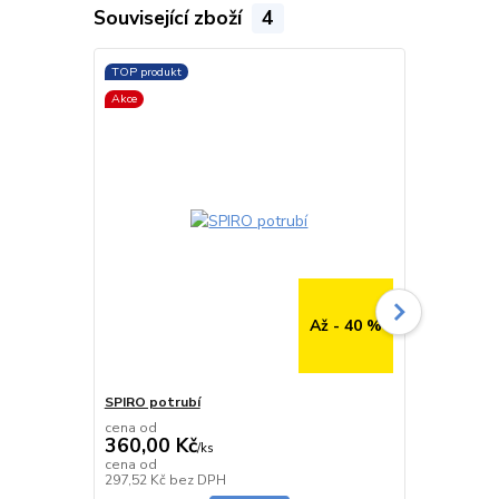
Související zboží
4
TOP produkt
TOP produkt
Akce
Až - 40 %
SPIRO potrubí
SPIRO potru
cena od
cena od
360,00 Kč
291,00 K
/
ks
cena od
cena od
Skladem
297,52 Kč
bez DPH
240,50 Kč
be