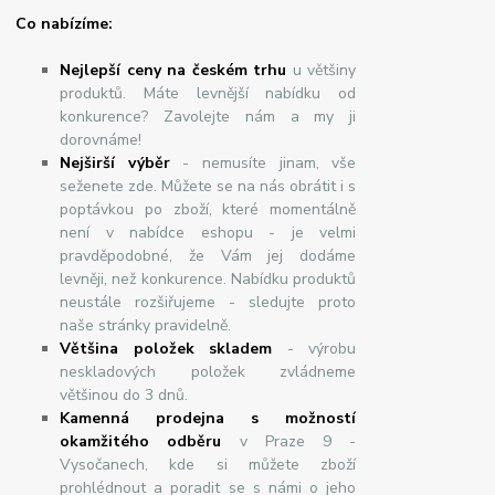
Co nabízíme:
Nejlepší ceny na českém trhu
u většiny
produktů. Máte levnější nabídku od
konkurence? Zavolejte nám a my ji
dorovnáme!
Nej
š
ir
ší
v
ý
b
ě
r
- nemusíte jinam, vše
seženete zde. Můžete se na nás obrátit i s
poptávkou po zboží, které momentálně
není v nabídce eshopu - je velmi
pravděpodobné, že Vám jej dodáme
levněji, než konkurence. Nabídku produktů
neustále rozšiřujeme - sledujte proto
naše stránky pravidelně.
Většina položek skladem
- výrobu
neskladových položek zvládneme
většinou do 3 dnů.
Kamenná prodejna s možností
okamžitého odběru
v Praze 9 -
Vysočanech, kde si můžete zboží
prohlédnout a poradit se s námi o jeho