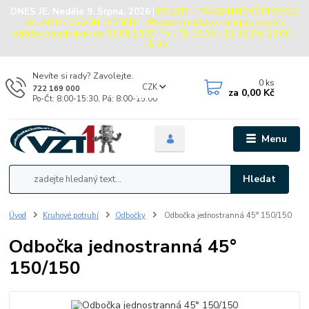
DNES JE:
Neděle 9. Srpna, 2026
|
POZOR - PRÁZDNINOVÝ PROVOZ
SKLADU / OSOBNÍ ODBĚRY - Provozní doba skladu pro osobní
odběry objednávek do 31.08.2026: Po - Čt: 13:00 - 15:30, Pá: 13:00 -
15:00
Nevíte si rady? Zavolejte.
0
ks
CZK
722 169 000
za
0,00 Kč
Po-Čt: 8:00-15:30, Pá: 8:00-15:00
Menu
Hledat
Úvod
Kruhové potrubí
Odbočky
Odbočka jednostranná 45° 150/150
Odbočka jednostranná 45°
150/150