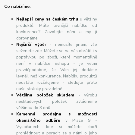
Co nabízíme:
Nejlepší ceny na českém trhu
u většiny
produktů. Máte levnější nabídku od
konkurence? Zavolejte nám a my ji
dorovnáme!
Nej
š
ir
ší
v
ý
b
ě
r
- nemusíte jinam, vše
seženete zde. Můžete se na nás obrátit i s
poptávkou po zboží, které momentálně
není v nabídce eshopu - je velmi
pravděpodobné, že Vám jej dodáme
levněji, než konkurence. Nabídku produktů
neustále rozšiřujeme - sledujte proto
naše stránky pravidelně.
Většina položek skladem
- výrobu
neskladových položek zvládneme
většinou do 3 dnů.
Kamenná prodejna s možností
okamžitého odběru
v Praze 9 -
Vysočanech, kde si můžete zboží
prohlédnout a poradit se s námi o jeho