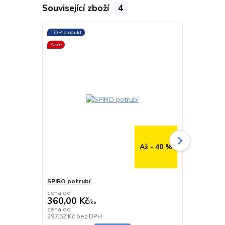
Související zboží
4
TOP produkt
TOP produkt
Akce
Až - 40 %
SPIRO potrubí
SPIRO potru
cena od
cena od
360,00 Kč
291,00 K
/
ks
cena od
cena od
Skladem
297,52 Kč
bez DPH
240,50 Kč
be