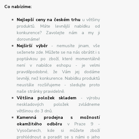
Co nabízíme:
Nejlepší ceny na českém trhu
u většiny
produktů. Máte levnější nabídku od
konkurence? Zavolejte nám a my ji
dorovnáme!
Nej
š
ir
ší
v
ý
b
ě
r
- nemusíte jinam, vše
seženete zde. Můžete se na nás obrátit i s
poptávkou po zboží, které momentálně
není v nabídce eshopu - je velmi
pravděpodobné, že Vám jej dodáme
levněji, než konkurence. Nabídku produktů
neustále rozšiřujeme - sledujte proto
naše stránky pravidelně.
Většina položek skladem
- výrobu
neskladových položek zvládneme
většinou do 3 dnů.
Kamenná prodejna s možností
okamžitého odběru
v Praze 9 -
Vysočanech, kde si můžete zboží
prohlédnout a poradit se s námi o jeho