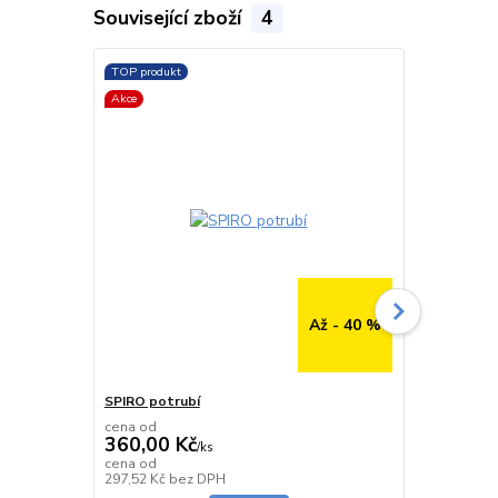
Související zboží
4
TOP produkt
TOP produkt
Akce
Až - 40 %
SPIRO potrubí
SPIRO potru
cena od
cena od
360,00 Kč
291,00 K
/
ks
cena od
cena od
Skladem
297,52 Kč
bez DPH
240,50 Kč
be