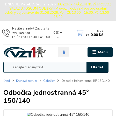
DNES JE:
Pátek 7. Srpna, 2026
|
POZOR - PRÁZDNINOVÝ PROVOZ
SKLADU / OSOBNÍ ODBĚRY - Provozní doba skladu pro osobní
odběry objednávek do 31.08.2026: Po - Čt: 13:00 - 15:30, Pá: 13:00 -
15:00
Nevíte si rady? Zavolejte.
0
ks
CZK
722 169 000
za
0,00 Kč
Po-Čt: 8:00-15:30, Pá: 8:00-15:00
Menu
Hledat
Úvod
Kruhové potrubí
Odbočky
Odbočka jednostranná 45° 150/140
Odbočka jednostranná 45°
150/140