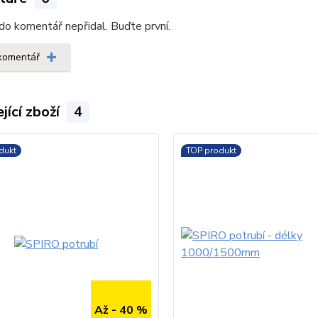
do komentář nepřidal. Buďte první.
 komentář
jící zboží
4
dukt
TOP produkt
Až - 40 %