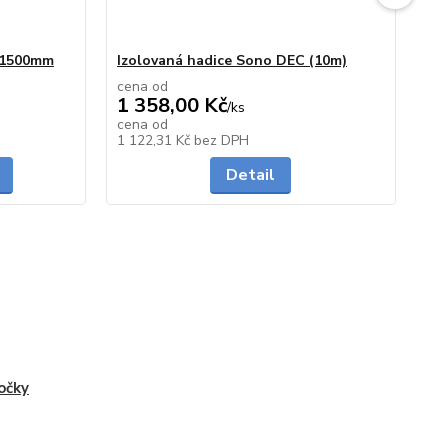
0/1500mm
Izolovaná hadice Sono DEC (10m)
Spo
cena od
ce
1 358,00 Kč
52
/
ks
cena od
ce
skladem
skladem
1 122,31 Kč
bez DPH
42
Detail
očky