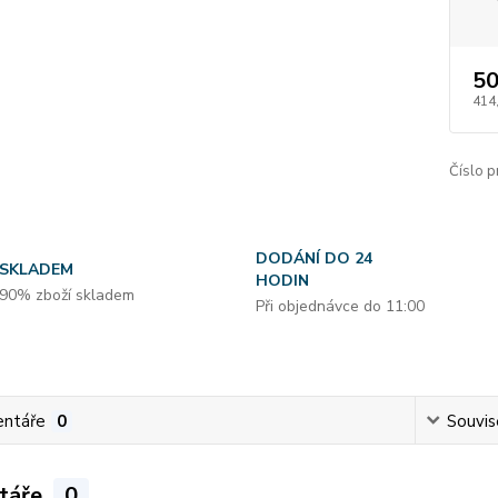
50
414
Číslo p
DODÁNÍ DO 24
SKLADEM
HODIN
90% zboží skladem
Při objednávce do 11:00
ntáře
0
Souvise
táře
0