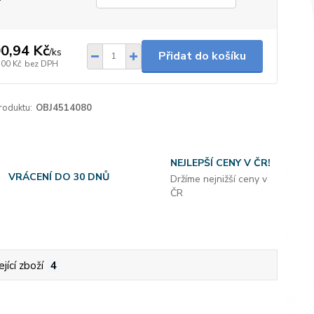
0,94 Kč
/
ks
Přidat do košíku
,00 Kč
bez DPH
roduktu:
OBJ4514080
NEJLEPŠÍ CENY V ČR!
VRÁCENÍ DO 30 DNŮ
Držíme nejnižší ceny v
ČR
jící zboží
4