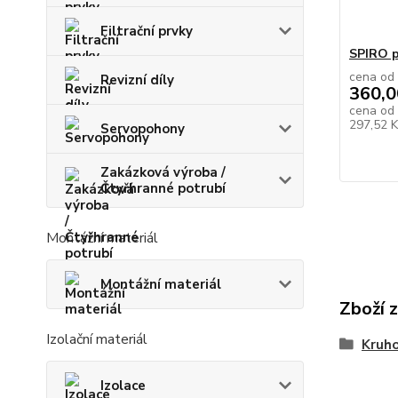
Filtrační prvky
SPIRO p
cena od
Revizní díly
360,0
cena od
297,52 
Servopohony
Zakázková výroba /
Čtyřhranné potrubí
Montážní materiál
Montážní materiál
Zboží 
Izolační materiál
Kruho
Izolace