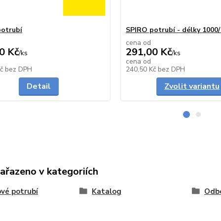
otrubí
SPIRO potrubí - délky 100
cena od
0 Kč
291,00 Kč
/
ks
/
ks
cena od
Skladem
Kč
bez DPH
240,50 Kč
bez DPH
Detail
Zvolit variantu
zařazeno v kategoriích
vé potrubí
Katalog
Odb