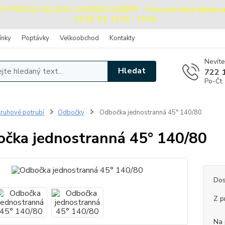
PROVOZ SKLADU / OSOBNÍ ODBĚRY - Provozní doba skladu pro o
- 15:30, Pá: 13:00 - 15:00
ínky
Poptávky
Velkoobchod
Kontakty
Nevíte
Hledat
722 
Po-Čt:
ruhové potrubí
Odbočky
Odbočka jednostranná 45° 140/80
čka jednostranná 45° 140/80
Dos
Z p
Na 