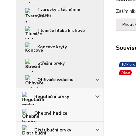
Tvarovky s těsněním
Zatím nik
(SAFE)
Přidat
Tlumiče hluku kruhové
Souvise
Koncové kryty
Střešní prvky
TOP pro
Akce
Ohřívače vzduchu
Regulační prvky
Ohebné hadice
Distribuční prvky