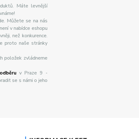
duktů. Máte levnější
ovnáme!
de. Můžete se na nás
 není v nabídce eshopu
něji, než konkurence.
te proto naše stránky
ch položek zvládneme
odběru
v Praze 9 -
radit se s námi o jeho