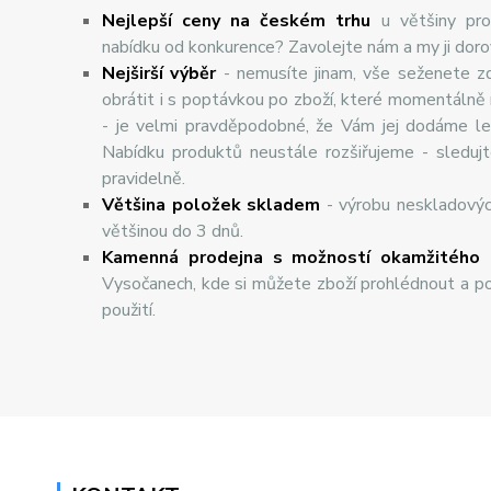
Nejlepší ceny na českém trhu
u většiny pro
nabídku od konkurence? Zavolejte nám a my ji dor
Nej
š
ir
ší
v
ý
b
ě
r
- nemusíte jinam, vše seženete z
obrátit i s poptávkou po zboží, které momentálně
- je velmi pravděpodobné, že Vám jej dodáme lev
Nabídku produktů neustále rozšiřujeme - sleduj
pravidelně.
Většina položek skladem
- výrobu neskladový
většinou do 3 dnů.
Kamenná prodejna s možností okamžitého 
Vysočanech, kde si můžete zboží prohlédnout a po
použití.