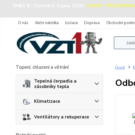
DNES JE:
Čtvrtek 6. Srpna, 2026
|
POZOR - PRÁZDNINOVÝ 
O nás
Akční nabídka
Izolace
Doprava
Obchodní podm
Topení, chlazení a větrání
Úvod
K
Odbo
Tepelná čerpadla a
zásobníky tepla
Klimatizace
Ventilátory a rekuperace