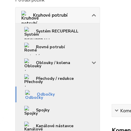
Potrubí pozink
Kruhové potrubí
Systém RECUPERALL
Rovné potrubí
Oblouky / kolena
Přechody / redukce
Odbočky
Spojky
Kome
Kanálové nástavce
Komen