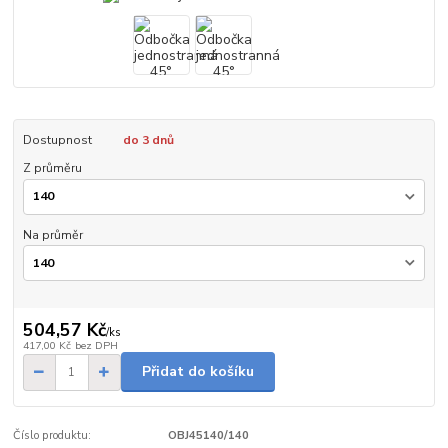
Dostupnost
do 3 dnů
Z průměru
Na průměr
504,57 Kč
/
ks
417,00 Kč
bez DPH
Přidat do košíku
Číslo produktu:
OBJ45140/140