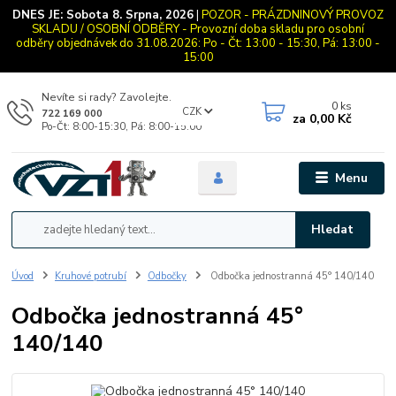
DNES JE:
Sobota 8. Srpna, 2026
|
POZOR - PRÁZDNINOVÝ PROVOZ
SKLADU / OSOBNÍ ODBĚRY - Provozní doba skladu pro osobní
odběry objednávek do 31.08.2026: Po - Čt: 13:00 - 15:30, Pá: 13:00 -
15:00
Nevíte si rady? Zavolejte.
0
ks
CZK
722 169 000
za
0,00 Kč
Po-Čt: 8:00-15:30, Pá: 8:00-15:00
Menu
Hledat
Úvod
Kruhové potrubí
Odbočky
Odbočka jednostranná 45° 140/140
Odbočka jednostranná 45°
140/140