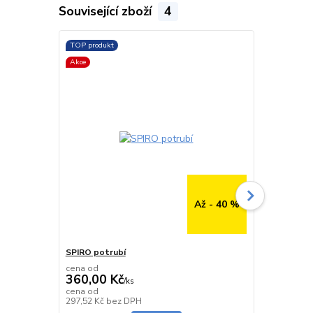
Související zboží
4
TOP produkt
TOP produkt
Akce
Až - 40 %
SPIRO potrubí
SPIRO potru
cena od
cena od
360,00 Kč
291,00 K
/
ks
cena od
cena od
Skladem
297,52 Kč
bez DPH
240,50 Kč
be