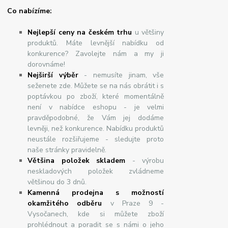
Co nabízíme:
Nejlepší ceny na českém trhu
u většiny
produktů. Máte levnější nabídku od
konkurence? Zavolejte nám a my ji
dorovnáme!
Nej
š
ir
ší
v
ý
b
ě
r
- nemusíte jinam, vše
seženete zde. Můžete se na nás obrátit i s
poptávkou po zboží, které momentálně
není v nabídce eshopu - je velmi
pravděpodobné, že Vám jej dodáme
levněji, než konkurence. Nabídku produktů
neustále rozšiřujeme - sledujte proto
naše stránky pravidelně.
Většina položek skladem
- výrobu
neskladových položek zvládneme
většinou do 3 dnů.
Kamenná prodejna s možností
okamžitého odběru
v Praze 9 -
Vysočanech, kde si můžete zboží
prohlédnout a poradit se s námi o jeho