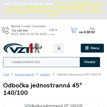
DNES JE:
Sobota 8. Srpna, 2026
|
POZOR - PRÁZDNINOVÝ PROVOZ
SKLADU / OSOBNÍ ODBĚRY - Provozní doba skladu pro osobní
odběry objednávek do 31.08.2026: Po - Čt: 13:00 - 15:30, Pá: 13:00 -
15:00
Nevíte si rady? Zavolejte.
0
ks
CZK
722 169 000
za
0,00 Kč
Po-Čt: 8:00-15:30, Pá: 8:00-15:00
Menu
Hledat
Úvod
Kruhové potrubí
Odbočky
Odbočka jednostranná 45° 140/100
Odbočka jednostranná 45°
140/100