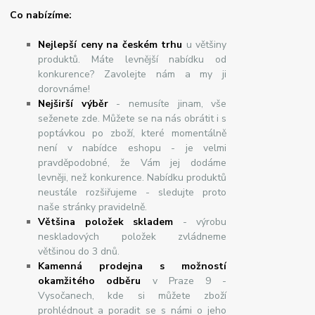
Co nabízíme:
Nejlepší ceny na českém trhu
u většiny
produktů. Máte levnější nabídku od
konkurence? Zavolejte nám a my ji
dorovnáme!
Nej
š
ir
ší
v
ý
b
ě
r
- nemusíte jinam, vše
seženete zde. Můžete se na nás obrátit i s
poptávkou po zboží, které momentálně
není v nabídce eshopu - je velmi
pravděpodobné, že Vám jej dodáme
levněji, než konkurence. Nabídku produktů
neustále rozšiřujeme - sledujte proto
naše stránky pravidelně.
Většina položek skladem
- výrobu
neskladových položek zvládneme
většinou do 3 dnů.
Kamenná prodejna s možností
okamžitého odběru
v Praze 9 -
Vysočanech, kde si můžete zboží
prohlédnout a poradit se s námi o jeho