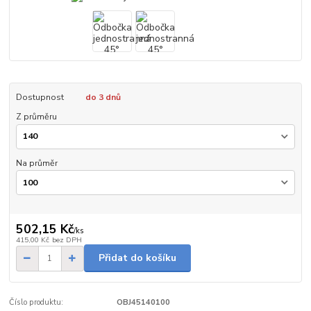
Dostupnost
do 3 dnů
Z průměru
Na průměr
502,15 Kč
/
ks
415,00 Kč
bez DPH
Přidat do košíku
Číslo produktu:
OBJ45140100