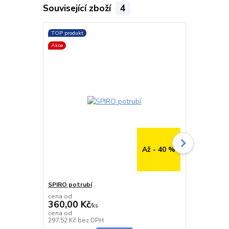
Související zboží
4
TOP produkt
TOP produkt
Akce
Až - 40 %
SPIRO potrubí
SPIRO potru
cena od
cena od
360,00 Kč
291,00 K
/
ks
cena od
cena od
Skladem
297,52 Kč
bez DPH
240,50 Kč
be