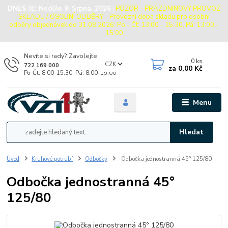
DNES JE:
Neděle 9. Srpna, 2026
|
POZOR - PRÁZDNINOVÝ PROVOZ
SKLADU / OSOBNÍ ODBĚRY - Provozní doba skladu pro osobní
odběry objednávek do 31.08.2026: Po - Čt: 13:00 - 15:30, Pá: 13:00 -
15:00
Nevíte si rady? Zavolejte.
0
ks
CZK
722 169 000
za
0,00 Kč
Po-Čt: 8:00-15:30, Pá: 8:00-15:00
Menu
Hledat
Úvod
Kruhové potrubí
Odbočky
Odbočka jednostranná 45° 125/80
Odbočka jednostranná 45°
125/80