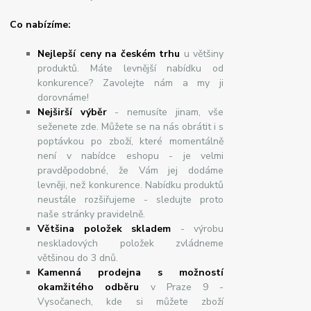
Co nabízíme:
Nejlepší ceny na českém trhu
u většiny
produktů. Máte levnější nabídku od
konkurence? Zavolejte nám a my ji
dorovnáme!
Nej
š
ir
ší
v
ý
b
ě
r
- nemusíte jinam, vše
seženete zde. Můžete se na nás obrátit i s
poptávkou po zboží, které momentálně
není v nabídce eshopu - je velmi
pravděpodobné, že Vám jej dodáme
levněji, než konkurence. Nabídku produktů
neustále rozšiřujeme - sledujte proto
naše stránky pravidelně.
Většina položek skladem
- výrobu
neskladových položek zvládneme
většinou do 3 dnů.
Kamenná prodejna s možností
okamžitého odběru
v Praze 9 -
Vysočanech, kde si můžete zboží