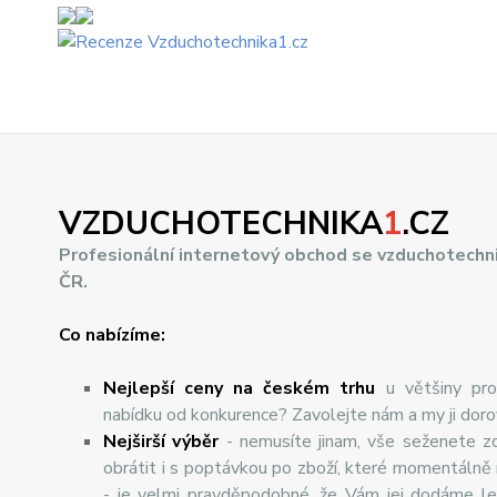
VZDUCHOTECHNIKA
1
.CZ
Profesionální internetový obchod se vzduchotechn
ČR.
Co nabízíme:
Nejlepší ceny na českém trhu
u většiny pro
nabídku od konkurence? Zavolejte nám a my ji dor
Nej
š
ir
ší
v
ý
b
ě
r
- nemusíte jinam, vše seženete z
obrátit i s poptávkou po zboží, které momentálně
- je velmi pravděpodobné, že Vám jej dodáme lev