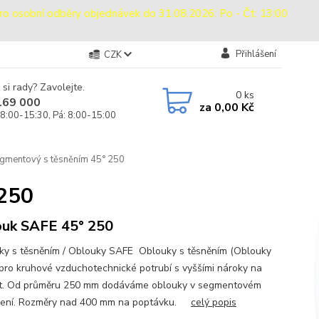
sobní odběry objednávek do 31.08.2026: Po - Čt: 13:00
Přihlášení
CZK
 si rady? Zavolejte.
0
ks
169 000
za
0,00 Kč
 8:00-15:30, Pá: 8:00-15:00
gmentový s těsněním 45° 250
 250
uk SAFE 45° 250
y s těsněním / Oblouky SAFE Oblouky s těsněním (Oblouky
pro kruhové vzduchotechnické potrubí s vyššími nároky na
t. Od průměru 250 mm dodáváme oblouky v segmentovém
dení. Rozměry nad 400 mm na poptávku.
celý popis