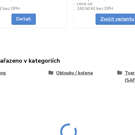
cena od
Skladem
Kč
bez DPH
240,50 Kč
bez DPH
Detail
Zvolit variantu
zařazeno v kategoriích
log
Oblouky / kolena
Tvar
(SAF