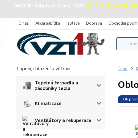
DNES JE:
Sobota 8. Srpna, 2026
|
POZOR - PRÁZDNINOVÝ P
O nás
Akční nabídka
Izolace
Doprava
Obchodní podm
Topení, chlazení a větrání
Úvod
K
Oblo
Tepelná čerpadla a
zásobníky tepla
TOP prod
Klimatizace
Ventilátory a rekuperace