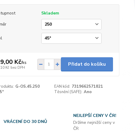
tupnost
Skladem
měr
l
9,00 Kč
/
ks
Přidat do košíku
,10 Kč
bez DPH
roduktu:
G-OS.45.250
EAN kód:
7319662571821
5°
Těsnění (SAFE):
Ano
NEJLEPŠÍ CENY V ČR!
VRÁCENÍ DO 30 DNŮ
Držíme nejnižší ceny v
ČR