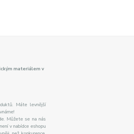
ickým materiálem v
duktů. Máte levnější
ovnáme!
de. Můžete se na nás
 není v nabídce eshopu
něji, než konkurence.