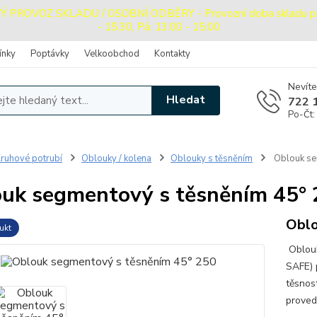
ROVOZ SKLADU / OSOBNÍ ODBĚRY - Provozní doba skladu pro o
- 15:30, Pá: 13:00 - 15:00
ínky
Poptávky
Velkoobchod
Kontakty
Nevíte
Hledat
722 
Po-Čt:
ruhové potrubí
Oblouky / kolena
Oblouky s těsněním
Oblouk se
uk segmentový s těsněním 45°
Oblo
ukt
Oblouk
SAFE) 
těsnos
prove