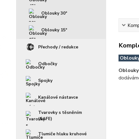
Oblouky 30°
Kompl
Oblouky 15°
Komple
Přechody / redukce
Oblouky
Odbočky
Oblouky
dodáváme
Spojky
Kanálové nástavce
Tvarovky s těsněním
(SAFE)
Tlumiče hluku kruhové