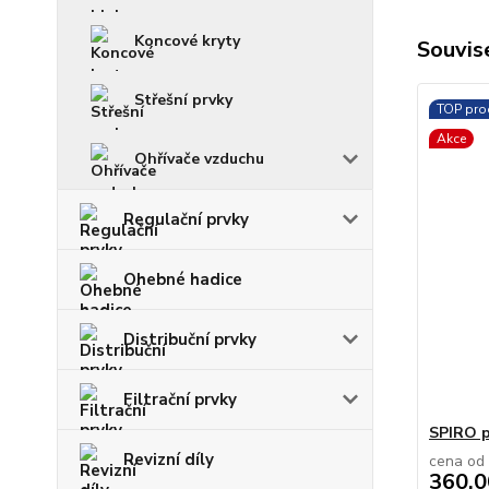
Koncové kryty
Souvise
Střešní prvky
TOP pro
Akce
Ohřívače vzduchu
Regulační prvky
Ohebné hadice
Distribuční prvky
Filtrační prvky
SPIRO p
Revizní díly
cena od
360,0