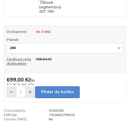
Dostupnost
do 3 dnů
Průměr
Ceníková cena
706,64 Kč
dodavatele
699,00 Kč
/
ks
577,69 Kč
bez DPH
Přidat do košíku
Číslo produktu:
OS60280
EAN kód:
7319662799515
Těsnění (SAFE):
Ne