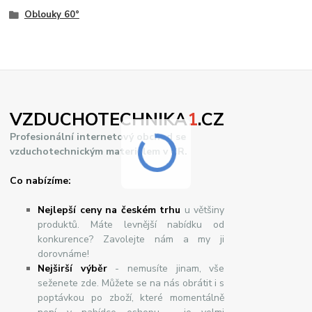
Oblouky 60°
VZDUCHOTECHNIKA
1
.CZ
Profesionální internetový obchod se
vzduchotechnickým materiálem v ČR.
Co nabízíme:
Nejlepší ceny na českém trhu
u většiny
produktů. Máte levnější nabídku od
konkurence? Zavolejte nám a my ji
dorovnáme!
Nej
š
ir
ší
v
ý
b
ě
r
- nemusíte jinam, vše
seženete zde. Můžete se na nás obrátit i s
poptávkou po zboží, které momentálně