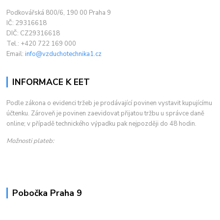
Podkovářská 800/6, 190 00 Praha 9
IČ: 29316618
DIČ: CZ29316618
Tel.: +420 722 169 000
Email:
info@vzduchotechnika1.cz
INFORMACE K EET
Podle zákona o evidenci tržeb je prodávající povinen vystavit kupujícímu
účtenku. Zároveň je povinen zaevidovat přijatou tržbu u správce daně
online; v případě technického výpadku pak nejpozději do 48 hodin.
Možnosti plateb:
Pobočka Praha 9