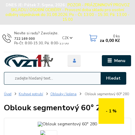
DNES JE:
Pátek 7. Srpna, 2026
|
POZOR - PRÁZDNINOVÝ PROVOZ
SKLADU / OSOBNÍ ODBĚRY - Provozní doba skladu pro osobní
odběry objednávek do 31.08.2026: Po - Čt: 13:00 - 15:30, Pá: 13:00 -
15:00
Nevíte si rady? Zavolejte.
0
ks
CZK
722 169 000
za
0,00 Kč
Po-Čt: 8:00-15:30, Pá: 8:00-15:00
Menu
Hledat
Úvod
Kruhové potrubí
Oblouky / kolena
Oblouk segmentový 60° 280
Oblouk segmentový 60° 280
- 1 %