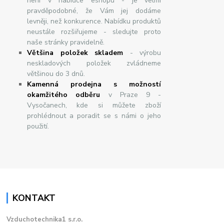
není v nabídce eshopu - je velmi
pravděpodobné, že Vám jej dodáme
levněji, než konkurence. Nabídku produktů
neustále rozšiřujeme - sledujte proto
naše stránky pravidelně.
Většina položek skladem
- výrobu
neskladových položek zvládneme
většinou do 3 dnů.
Kamenná prodejna s možností
okamžitého odběru
v Praze 9 -
Vysočanech, kde si můžete zboží
prohlédnout a poradit se s námi o jeho
použití.
KONTAKT
Vzduchotechnika1 s.r.o.