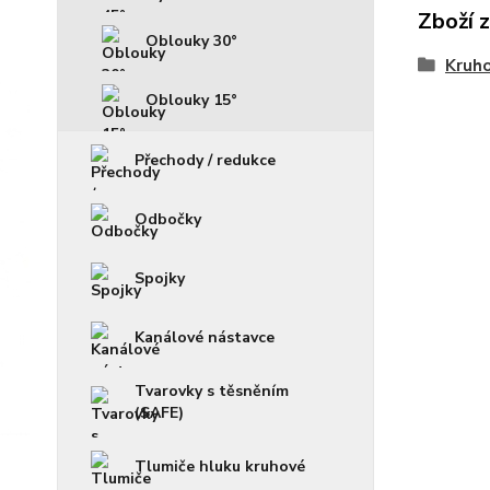
Zboží 
Oblouky 30°
Kruho
Oblouky 15°
Přechody / redukce
Odbočky
Spojky
Kanálové nástavce
Tvarovky s těsněním
(SAFE)
Tlumiče hluku kruhové