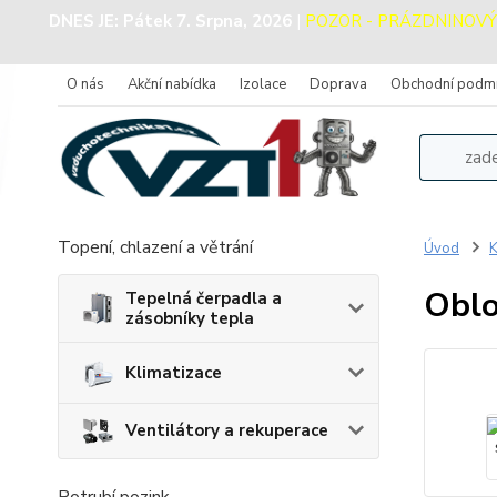
DNES JE:
Pátek 7. Srpna, 2026
|
POZOR - PRÁZDNINOVÝ PR
O nás
Akční nabídka
Izolace
Doprava
Obchodní podm
Topení, chlazení a větrání
Úvod
K
Oblo
Tepelná čerpadla a
zásobníky tepla
Klimatizace
Ventilátory a rekuperace