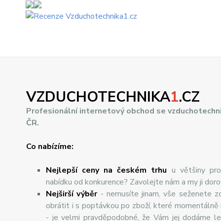
VZDUCHOTECHNIKA
1
.CZ
Profesionální internetový obchod se vzduchotechn
ČR.
Co nabízíme:
Nejlepší ceny na českém trhu
u většiny pro
nabídku od konkurence? Zavolejte nám a my ji dor
Nej
š
ir
ší
v
ý
b
ě
r
- nemusíte jinam, vše seženete z
obrátit i s poptávkou po zboží, které momentálně
- je velmi pravděpodobné, že Vám jej dodáme lev