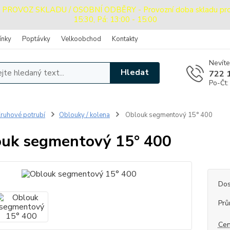
OVOZ SKLADU / OSOBNÍ ODBĚRY - Provozní doba skladu pro oso
15:30, Pá: 13:00 - 15:00
ínky
Poptávky
Velkoobchod
Kontakty
Nevíte
Hledat
722 
Po-Čt:
ruhové potrubí
Oblouky / kolena
Oblouk segmentový 15° 400
uk segmentový 15° 400
Dos
Prů
Cen