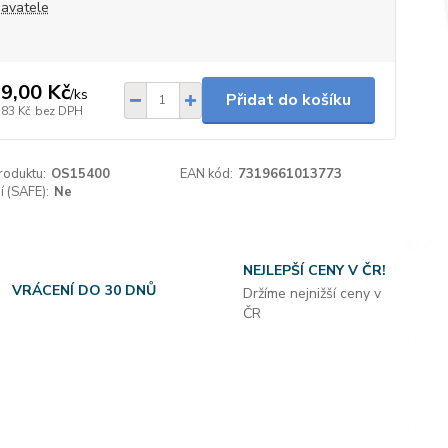
avatele
9,00 Kč
/
ks
Přidat do košíku
,83 Kč
bez DPH
roduktu:
OS15400
EAN kód:
7319661013773
 (SAFE):
Ne
NEJLEPŠÍ CENY V ČR!
VRÁCENÍ DO 30 DNŮ
Držíme nejnižší ceny v
ČR