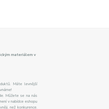
ickým materiálem v
duktů. Máte levnější
ovnáme!
de. Můžete se na nás
 není v nabídce eshopu
něji, než konkurence.