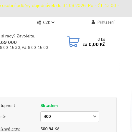
bní odběry objednávek do 31.08.2026: Po - Čt: 13:00 -
Přihlášení
CZK
 si rady? Zavolejte.
0
ks
169 000
za
0,00 Kč
 8:00-15:30, Pá: 8:00-15:00
tupnost
Skladem
měr
íková cena
500,94 Kč