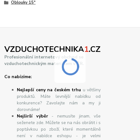
Oblouky 15°
VZDUCHOTECHNIKA
1
.CZ
Profesionální internetový obchod se
vzduchotechnickým materiálem v ČR.
Co nabízíme:
Nejlepší ceny na českém trhu
u většiny
produktů. Máte levnější nabídku od
konkurence? Zavolejte nám a my ji
dorovnáme!
Nej
š
ir
ší
v
ý
b
ě
r
- nemusíte jinam, vše
seženete zde. Můžete se na nás obrátit i s
poptávkou po zboží, které momentálně
není v nabídce eshopu - je velmi