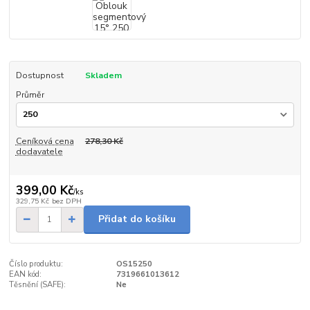
Dostupnost
Skladem
Průměr
Ceníková cena
278,30 Kč
dodavatele
399,00 Kč
/
ks
329,75 Kč
bez DPH
Přidat do košíku
Číslo produktu:
OS15250
EAN kód:
7319661013612
Těsnění (SAFE):
Ne