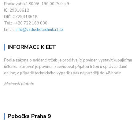
Podkovářská 800/6, 190 00 Praha 9
IČ: 29316618
DIČ: CZ29316618
Tel.: +420 722 169 000
Email:
info@vzduchotechnika1.cz
INFORMACE K EET
Podle zákona o evidenci tržeb je prodávající povinen vystavit kupujícímu
účtenku. Zároveň je povinen zaevidovat přijatou tržbu u správce daně
online; v případě technického výpadku pak nejpozději do 48 hodin.
Možnosti plateb:
Pobočka Praha 9