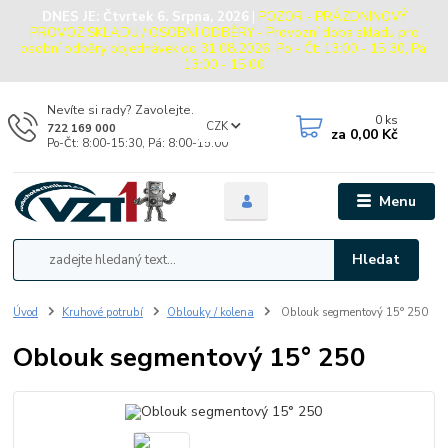
DNES JE:
Čtvrtek 6. Srpna, 2026
|
POZOR - PRÁZDNINOVÝ
PROVOZ SKLADU / OSOBNÍ ODBĚRY - Provozní doba skladu pro
osobní odběry objednávek do 31.08.2026: Po - Čt: 13:00 - 15:30, Pá:
13:00 - 15:00
Nevíte si rady? Zavolejte.
0
ks
CZK
722 169 000
za
0,00 Kč
Po-Čt: 8:00-15:30, Pá: 8:00-15:00
Menu
Hledat
Úvod
Kruhové potrubí
Oblouky / kolena
Oblouk segmentový 15° 250
Oblouk segmentový 15° 250