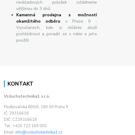
neskladových položek zvládneme
většinou do 3 dnů.
Kamenná prodejna s možností
okamžitého odběru
v Praze 9 -
Vysočanech, kde si můžete zboží
prohlédnout a poradit se s námi o jeho
použití.
KONTAKT
Vzduchotechnika1 s.r.o.
Podkovářská 800/6, 190 00 Praha 9
IČ: 29316618
DIČ: CZ29316618
Tel.: +420 722 169 000
Email:
info@vzduchotechnika1.cz