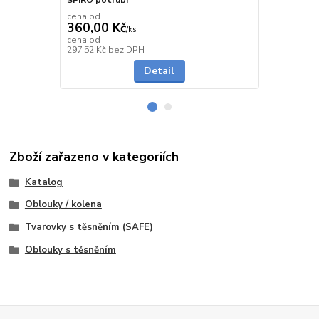
cena od
cena od
360,00 Kč
291,00 K
/
ks
cena od
cena od
Skladem
297,52 Kč
bez DPH
240,50 Kč
be
Detail
Zboží zařazeno v kategoriích
Katalog
Oblouky / kolena
Tvarovky s těsněním (SAFE)
Oblouky s těsněním