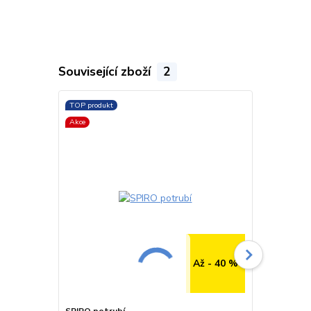
Související zboží
2
TOP produkt
TOP produkt
Akce
Až - 40 %
SPIRO potrubí
SPIRO potru