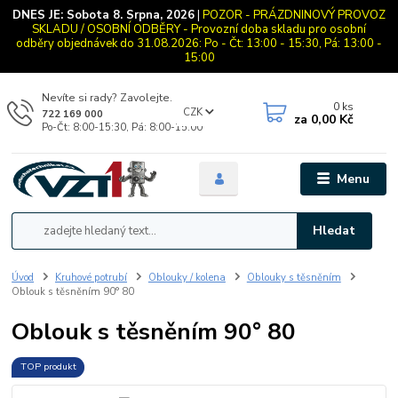
DNES JE:
Sobota 8. Srpna, 2026
|
POZOR - PRÁZDNINOVÝ PROVOZ
SKLADU / OSOBNÍ ODBĚRY - Provozní doba skladu pro osobní
odběry objednávek do 31.08.2026: Po - Čt: 13:00 - 15:30, Pá: 13:00 -
15:00
Nevíte si rady? Zavolejte.
0
ks
CZK
722 169 000
za
0,00 Kč
Po-Čt: 8:00-15:30, Pá: 8:00-15:00
Menu
Hledat
Úvod
Kruhové potrubí
Oblouky / kolena
Oblouky s těsněním
Oblouk s těsněním 90° 80
Oblouk s těsněním 90° 80
TOP produkt