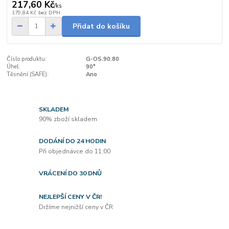
217,60 Kč
/
ks
179,84 Kč
bez DPH
Přidat do košíku
Číslo produktu:
G-OS.90.80
Úhel:
90°
Těsnění (SAFE):
Ano
SKLADEM
90% zboží skladem
DODÁNÍ DO 24 HODIN
Při objednávce do 11:00
VRÁCENÍ DO 30 DNŮ
NEJLEPŠÍ CENY V ČR!
Držíme nejnižší ceny v ČR