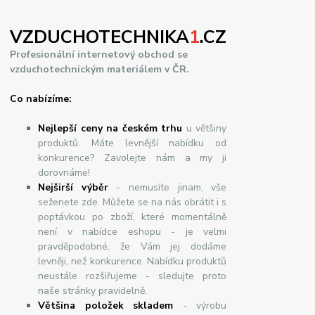
VZDUCHOTECHNIKA
1
.CZ
Profesionální internetový obchod se
vzduchotechnickým materiálem v ČR.
Co nabízíme:
Nejlepší ceny na českém trhu
u většiny
produktů. Máte levnější nabídku od
konkurence? Zavolejte nám a my ji
dorovnáme!
Nej
š
ir
ší
v
ý
b
ě
r
- nemusíte jinam, vše
seženete zde. Můžete se na nás obrátit i s
poptávkou po zboží, které momentálně
není v nabídce eshopu - je velmi
pravděpodobné, že Vám jej dodáme
levněji, než konkurence. Nabídku produktů
neustále rozšiřujeme - sledujte proto
naše stránky pravidelně.
Většina položek skladem
- výrobu