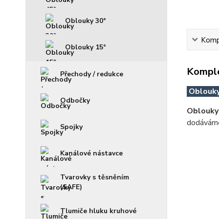
Oblouky 30°
Kompl
Oblouky 15°
Komple
Přechody / redukce
Oblouky
Odbočky
Oblouky
dodáváme
Spojky
Kanálové nástavce
Tvarovky s těsněním
(SAFE)
Tlumiče hluku kruhové