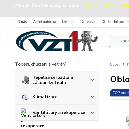
DNES JE:
Čtvrtek 6. Srpna, 2026
|
POZOR - PRÁZDNINOVÝ 
O nás
Akční nabídka
Izolace
Doprava
Obchodní podm
Topení, chlazení a větrání
Úvod
K
Oblo
Tepelná čerpadla a
zásobníky tepla
TOP prod
Klimatizace
Ventilátory a rekuperace