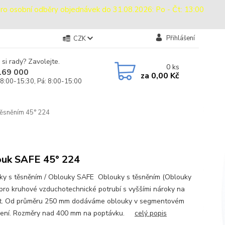
sobní odběry objednávek do 31.08.2026: Po - Čt: 13:00
Přihlášení
CZK
 si rady? Zavolejte.
0
ks
169 000
za
0,00 Kč
 8:00-15:30, Pá: 8:00-15:00
těsněním 45° 224
uk SAFE 45° 224
y s těsněním / Oblouky SAFE Oblouky s těsněním (Oblouky
pro kruhové vzduchotechnické potrubí s vyššími nároky na
t. Od průměru 250 mm dodáváme oblouky v segmentovém
dení. Rozměry nad 400 mm na poptávku.
celý popis