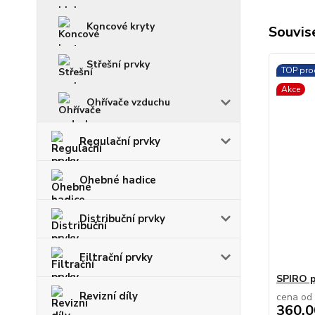
Koncové kryty
Souvise
Střešní prvky
TOP pro
Akce
Ohřívače vzduchu
Regulační prvky
Ohebné hadice
Distribuční prvky
Filtrační prvky
SPIRO p
Revizní díly
cena od
360,0