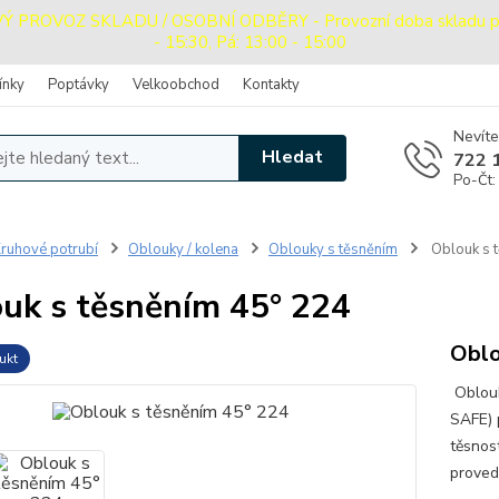
PROVOZ SKLADU / OSOBNÍ ODBĚRY - Provozní doba skladu pro o
- 15:30, Pá: 13:00 - 15:00
ínky
Poptávky
Velkoobchod
Kontakty
Nevíte
Hledat
722 
Po-Čt:
ruhové potrubí
Oblouky / kolena
Oblouky s těsněním
Oblouk s 
uk s těsněním 45° 224
Oblo
ukt
Oblouk
SAFE) 
těsnos
prove