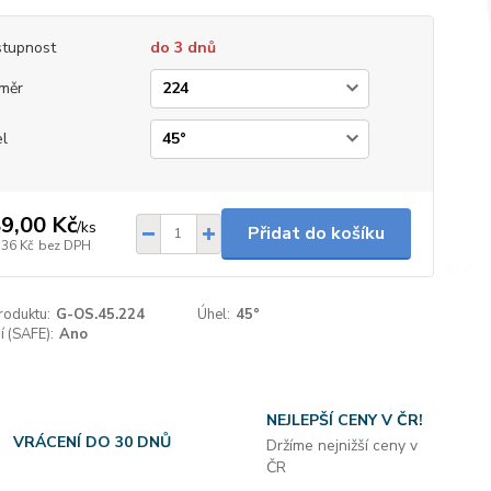
tupnost
do 3 dnů
měr
l
9,00 Kč
/
ks
Přidat do košíku
,36 Kč
bez DPH
roduktu:
G-OS.45.224
Úhel:
45°
 (SAFE):
Ano
NEJLEPŠÍ CENY V ČR!
VRÁCENÍ DO 30 DNŮ
Držíme nejnižší ceny v
ČR