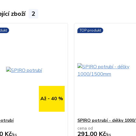
jící zboží
2
dukt
TOP produkt
Až - 40 %
otrubí
SPIRO potrubí - délky 100
cena od
0 Kč
291,00 Kč
/
ks
/
ks