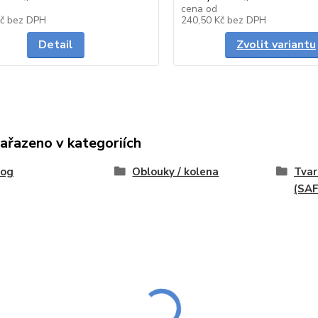
cena od
Skladem
Kč
bez DPH
240,50 Kč
bez DPH
Detail
Zvolit variantu
zařazeno v kategoriích
log
Oblouky / kolena
Tvar
(SAF