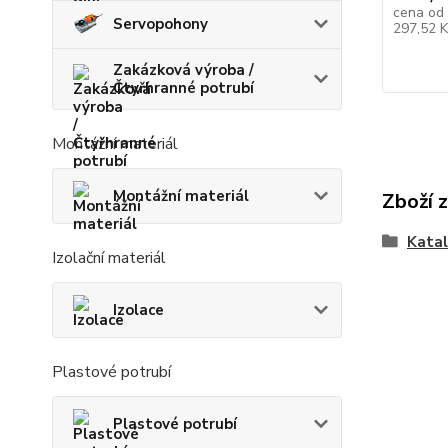
cena od
Servopohony
297,52 
Zakázková výroba /
Čtyřhranné potrubí
Montážní materiál
Montážní materiál
Zboží 
Kata
Izolační materiál
Izolace
Plastové potrubí
Plastové potrubí