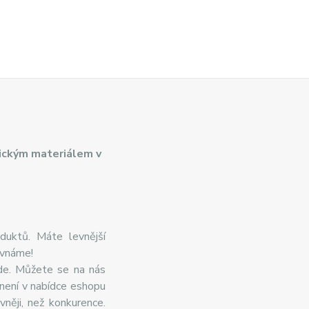
ickým materiálem v
duktů. Máte levnější
ovnáme!
de. Můžete se na nás
 není v nabídce eshopu
něji, než konkurence.