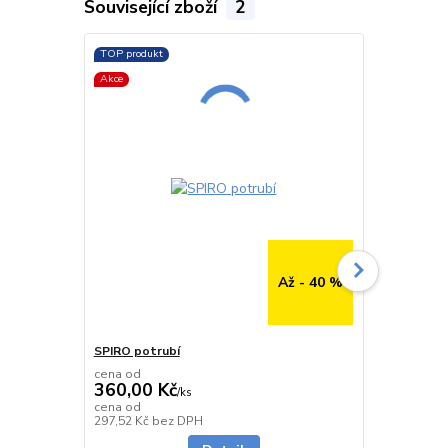
Související zboží
2
TOP produkt
TOP produkt
Akce
Až - 40 %
SPIRO potrubí
SPIRO potru
cena od
cena od
360,00 Kč
291,00 K
/
ks
cena od
cena od
Skladem
297,52 Kč
bez DPH
240,50 Kč
be