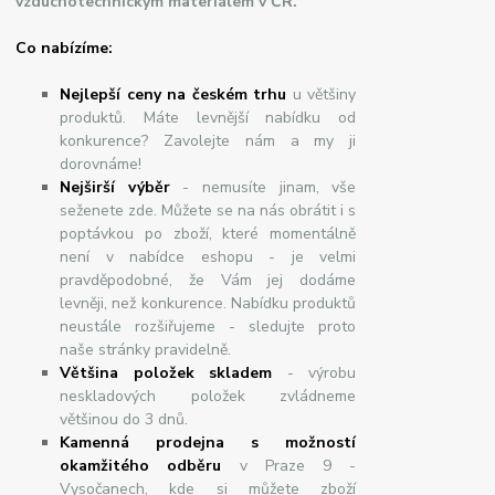
vzduchotechnickým materiálem v ČR.
Co nabízíme:
Nejlepší ceny na českém trhu
u většiny
produktů. Máte levnější nabídku od
konkurence? Zavolejte nám a my ji
dorovnáme!
Nej
š
ir
ší
v
ý
b
ě
r
- nemusíte jinam, vše
seženete zde. Můžete se na nás obrátit i s
poptávkou po zboží, které momentálně
není v nabídce eshopu - je velmi
pravděpodobné, že Vám jej dodáme
levněji, než konkurence. Nabídku produktů
neustále rozšiřujeme - sledujte proto
naše stránky pravidelně.
Většina položek skladem
- výrobu
neskladových položek zvládneme
většinou do 3 dnů.
Kamenná prodejna s možností
okamžitého odběru
v Praze 9 -
Vysočanech, kde si můžete zboží