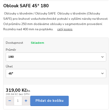
Oblouk SAFE 45° 180
Oblouky s těsněním / Oblouky SAFE Oblouky s těsněním (Oblouky
SAFE) pro kruhové vzduchotechnické potrubí s vyššími nároky na těsnost.
Od průměru 250 mm dodáváme oblouky v segmentovém provedení.
Rozměry nad 400 mm na poptávku.
celý popis
Dostupnost
Skladem
Průměr
Úhel
319,00 Kč
/
ks
263,64 Kč
bez DPH
Přidat do košíku