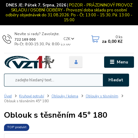
DNES JE:
Pátek 7. Srpna, 2026
|
POZOR - PRÁZDNINOVÝ PROVOZ
SKLADU / OSOBNÍ ODBĚRY - Provozní doba skladu pro osobní
odběry objednávek do 31.08.2026: Po - Čt: 13:00 - 15:30, Pá: 13:00 -
15:00
Nevíte si rady? Zavolejte.
0
ks
CZK
722 169 000
za
0,00 Kč
Po-Čt: 8:00-15:30, Pá: 8:00-15:00
Menu
Hledat
Úvod
Kruhové potrubí
Oblouky / kolena
Oblouky s těsněním
Oblouk s těsněním 45° 180
Oblouk s těsněním 45° 180
TOP produkt