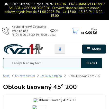
DNES JE:
Středa 5. Srpna, 2026
|
POZOR - PRÁZDNINOVÝ PROVOZ
SKLADU / OSOBNÍ ODBĚRY - Provozní doba skladu pro osobní
odběry objednávek do 31.08.2026: Po - Čt: 13:00 - 15:30, Pá: 13:00 -
15:00
Nevíte si rady? Zavolejte.
0
ks
CZK
722 169 000
za
0,00 Kč
Po-Čt: 8:00-15:30, Pá: 8:00-15:00
Menu
Hledat
Úvod
Kruhové potrubí
Oblouky / kolena
Oblouk lisovaný 45° 200
Oblouk lisovaný 45° 200