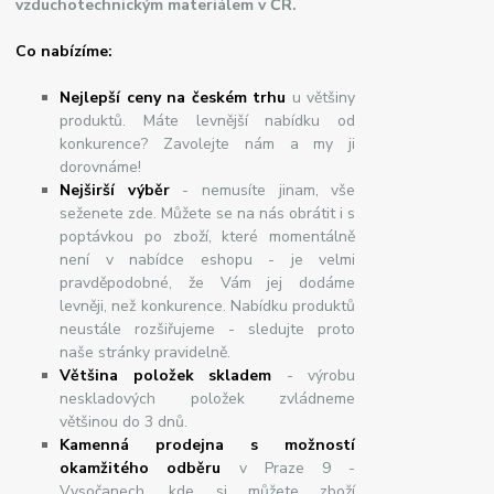
vzduchotechnickým materiálem v ČR.
Co nabízíme:
Nejlepší ceny na českém trhu
u většiny
produktů. Máte levnější nabídku od
konkurence? Zavolejte nám a my ji
dorovnáme!
Nej
š
ir
ší
v
ý
b
ě
r
- nemusíte jinam, vše
seženete zde. Můžete se na nás obrátit i s
poptávkou po zboží, které momentálně
není v nabídce eshopu - je velmi
pravděpodobné, že Vám jej dodáme
levněji, než konkurence. Nabídku produktů
neustále rozšiřujeme - sledujte proto
naše stránky pravidelně.
Většina položek skladem
- výrobu
neskladových položek zvládneme
většinou do 3 dnů.
Kamenná prodejna s možností
okamžitého odběru
v Praze 9 -
Vysočanech, kde si můžete zboží