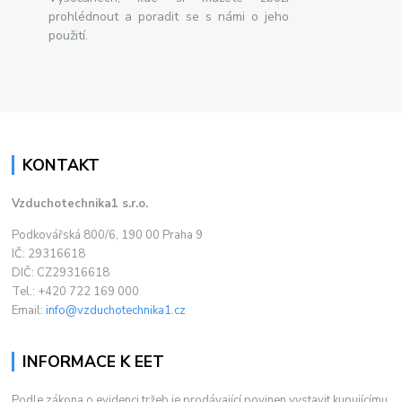
prohlédnout a poradit se s námi o jeho
použití.
KONTAKT
Vzduchotechnika1 s.r.o.
Podkovářská 800/6, 190 00 Praha 9
IČ: 29316618
DIČ: CZ29316618
Tel.: +420 722 169 000
Email:
info@vzduchotechnika1.cz
INFORMACE K EET
Podle zákona o evidenci tržeb je prodávající povinen vystavit kupujícímu