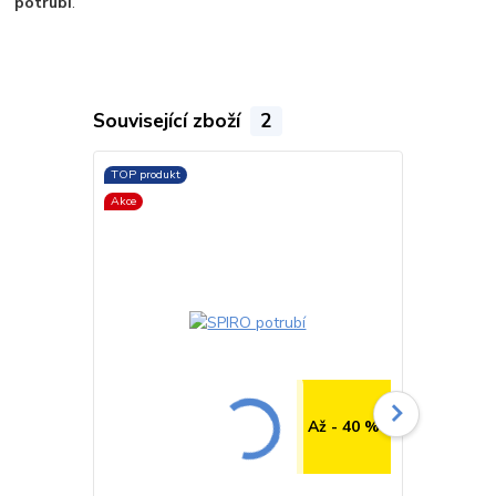
potrubí
.
Související zboží
2
TOP produkt
TOP produkt
Akce
Až - 40 %