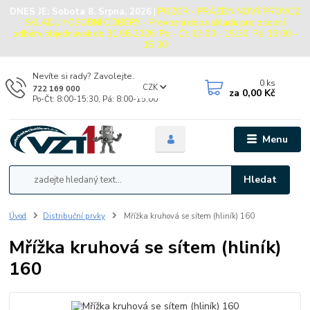
DNES JE:
Sobota 8. Srpna, 2026
|
POZOR - PRÁZDNINOVÝ PROVOZ
SKLADU / OSOBNÍ ODBĚRY - Provozní doba skladu pro osobní
odběry objednávek do 31.08.2026: Po - Čt: 13:00 - 15:30, Pá: 13:00 -
15:00
Nevíte si rady? Zavolejte.
0
ks
CZK
722 169 000
za
0,00 Kč
Po-Čt: 8:00-15:30, Pá: 8:00-15:00
Menu
Hledat
Úvod
Distribuční prvky
Mřížka kruhová se sítem (hliník) 160
Mřížka kruhová se sítem (hliník)
160