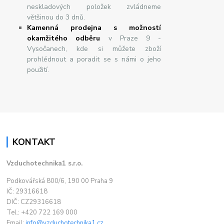
neskladových položek zvládneme
většinou do 3 dnů.
Kamenná prodejna s možností
okamžitého odběru
v Praze 9 -
Vysočanech, kde si můžete zboží
prohlédnout a poradit se s námi o jeho
použití.
KONTAKT
Vzduchotechnika1 s.r.o.
Podkovářská 800/6, 190 00 Praha 9
IČ: 29316618
DIČ: CZ29316618
Tel.: +420 722 169 000
Email:
info@vzduchotechnika1.cz