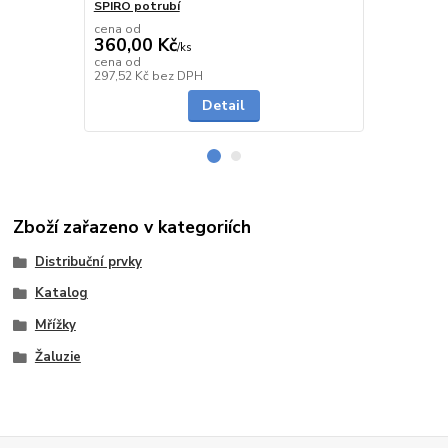
SPIRO potrubí
SPIRO potru
cena od
cena od
360,00 Kč
291,00 K
/
ks
cena od
cena od
Skladem
297,52 Kč
bez DPH
240,50 Kč
be
Detail
Zboží zařazeno v kategoriích
Distribuční prvky
Katalog
Mřížky
Žaluzie