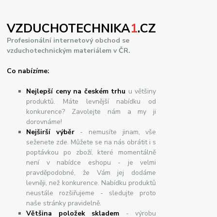
VZDUCHOTECHNIKA
1
.CZ
Profesionální internetový obchod se
vzduchotechnickým materiálem v ČR.
Co nabízíme:
Nejlepší ceny na českém trhu
u většiny
produktů. Máte levnější nabídku od
konkurence? Zavolejte nám a my ji
dorovnáme!
Nej
š
ir
ší
v
ý
b
ě
r
- nemusíte jinam, vše
seženete zde. Můžete se na nás obrátit i s
poptávkou po zboží, které momentálně
není v nabídce eshopu - je velmi
pravděpodobné, že Vám jej dodáme
levněji, než konkurence. Nabídku produktů
neustále rozšiřujeme - sledujte proto
naše stránky pravidelně.
Většina položek skladem
- výrobu