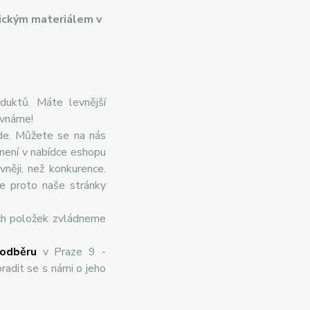
ickým materiálem v
duktů. Máte levnější
ovnáme!
de. Můžete se na nás
 není v nabídce eshopu
něji, než konkurence.
te proto naše stránky
ch položek zvládneme
odběru
v Praze 9 -
radit se s námi o jeho