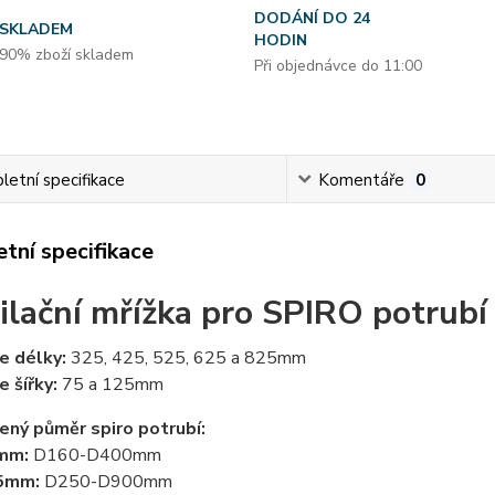
DODÁNÍ DO 24
SKLADEM
HODIN
90% zboží skladem
Při objednávce do 11:00
etní specifikace
Komentáře
0
tní specifikace
ilační mřížka pro SPIRO potrubí
e délky:
325, 425, 525, 625 a 825mm
e šířky:
75 a 125mm
ený půměr spiro potrubí:
5mm:
D160-D400mm
25mm:
D250-D900mm