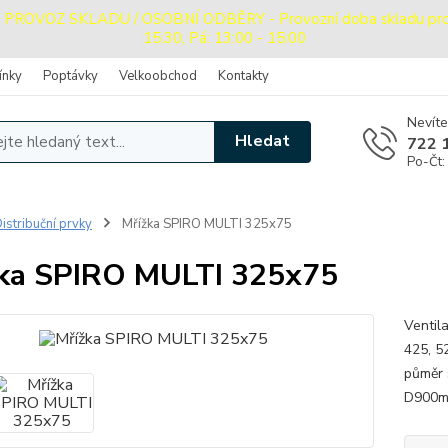
OVOZ SKLADU / OSOBNÍ ODBĚRY - Provozní doba skladu pro oso
15:30, Pá: 13:00 - 15:00
ínky
Poptávky
Velkoobchod
Kontakty
Nevíte
Hledat
722 
Po-Čt:
istribuční prvky
Mřížka SPIRO MULTI 325x75
ka SPIRO MULTI 325x75
Ventil
425, 5
půměr 
D900