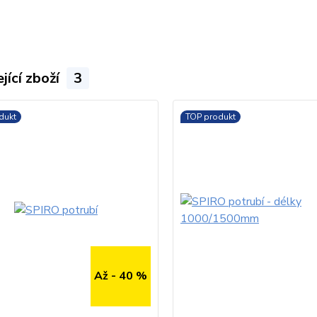
jící zboží
3
dukt
TOP produkt
Až - 40 %