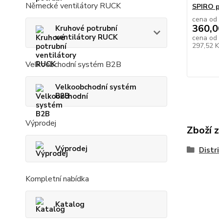
Německé ventilátory RUCK
SPIRO p
cena od
360,0
Kruhové potrubní
ventilátory RUCK
cena od
297,52 
Velkoobchodní systém B2B
Velkoobchodní systém
B2B
Výprodej
Zboží 
Výprodej
Distr
Kompletní nabídka
Katalog