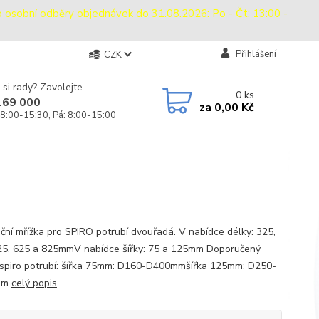
bní odběry objednávek do 31.08.2026: Po - Čt: 13:00 -
Přihlášení
CZK
 si rady? Zavolejte.
0
ks
169 000
za
0,00 Kč
 8:00-15:30, Pá: 8:00-15:00
ační mřížka pro SPIRO potrubí dvouřadá. V nabídce délky: 325,
25, 625 a 825mmV nabídce šířky: 75 a 125mm Doporučený
spiro potrubí: šířka 75mm: D160-D400mmšířka 125mm: D250-
mm
celý popis