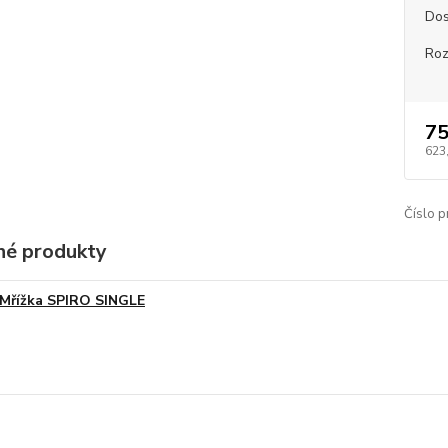
Dos
Roz
75
623
Číslo p
é produkty
Mřížka SPIRO SINGLE