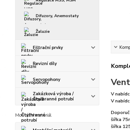
Regulace MSS, MSM
Difuzory, Anemostaty
Žaluzie
Kompl
Filtrační prvky
Revizní díly
Komple
Vent
Servopohony
Zakázková výroba /
V nabídc
Čtyřhranné potrubí
V nabídc
Doporuč
Montážní materiál
šířka 7
šířka 1