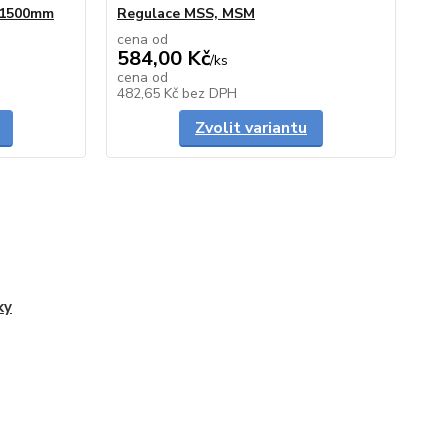
0/1500mm
Regulace MSS, MSM
cena od
584,00 Kč
/
ks
cena od
skladem
Skladem
482,65 Kč
bez DPH
Zvolit variantu
ky