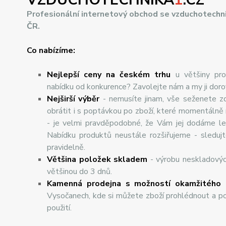
Profesionální internetový obchod se vzduchotechn
ČR.
Co nabízíme:
Nejlepší ceny na českém trhu
u většiny pro
nabídku od konkurence? Zavolejte nám a my ji dor
Nej
š
ir
ší
v
ý
b
ě
r
- nemusíte jinam, vše seženete z
obrátit i s poptávkou po zboží, které momentálně
- je velmi pravděpodobné, že Vám jej dodáme lev
Nabídku produktů neustále rozšiřujeme - sleduj
pravidelně.
Většina položek skladem
- výrobu neskladový
většinou do 3 dnů.
Kamenná prodejna s možností okamžitého 
Vysočanech, kde si můžete zboží prohlédnout a po
použití.