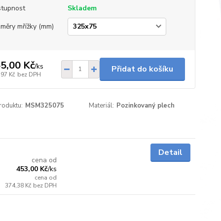
tupnost
Skladem
měry mřížky (mm)
5,00 Kč
/
ks
Přidat do košíku
,97 Kč
bez DPH
roduktu:
MSM325075
Materiál:
Pozinkovaný plech
Skladem
Detail
cena od
453,00 Kč
/
ks
cena od
374,38 Kč
bez DPH