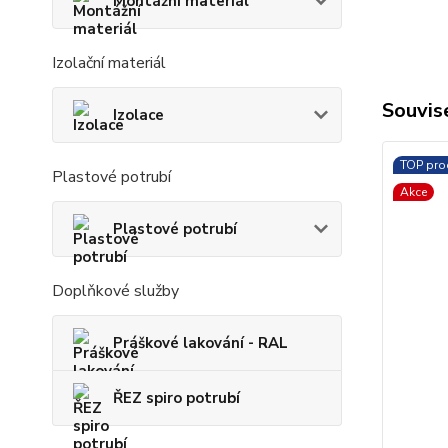
Montážní materiál
Izolační materiál
Souvise
Izolace
TOP pro
Plastové potrubí
Akce
Plastové potrubí
Doplňkové služby
Práškové lakování - RAL
ŘEZ spiro potrubí