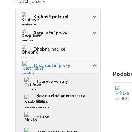
Potrubí pozink
Kruhové potrubí
Regulační prvky
Ohebné hadice
Distribuční prvky
Podobn
Talířové ventily
Neviditelné anemostaty
SDK
Mřížky