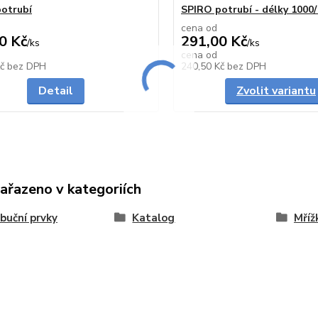
otrubí
SPIRO potrubí - délky 100
cena od
0 Kč
291,00 Kč
/
ks
/
ks
cena od
Skladem
Kč
bez DPH
240,50 Kč
bez DPH
Detail
Zvolit variantu
zařazeno v kategoriích
ibuční prvky
Katalog
Mříž