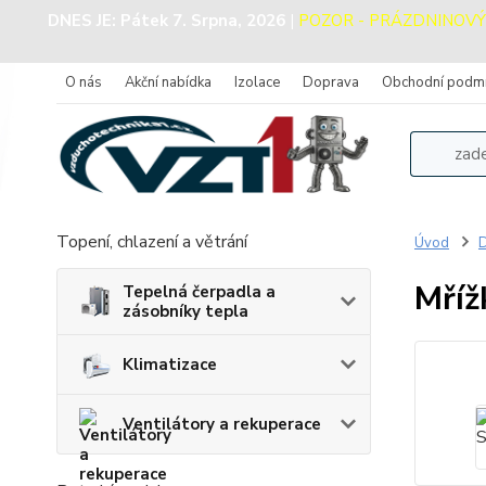
DNES JE:
Pátek 7. Srpna, 2026
|
POZOR - PRÁZDNINOVÝ PR
O nás
Akční nabídka
Izolace
Doprava
Obchodní podm
Topení, chlazení a větrání
Úvod
D
Mříž
Tepelná čerpadla a
zásobníky tepla
Klimatizace
Ventilátory a rekuperace