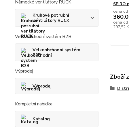
Německé ventilátory RUCK
SPIRO p
cena od
Kruhové potrubní
360,0
ventilátory RUCK
cena od
297,52 
Velkoobchodní systém B2B
Velkoobchodní systém
B2B
Výprodej
Zboží 
Výprodej
Distr
Kompletní nabídka
Katalog