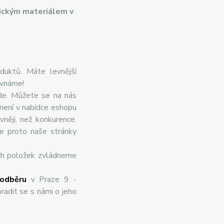
ickým materiálem v
duktů. Máte levnější
ovnáme!
de. Můžete se na nás
 není v nabídce eshopu
něji, než konkurence.
te proto naše stránky
ch položek zvládneme
odběru
v Praze 9 -
radit se s námi o jeho