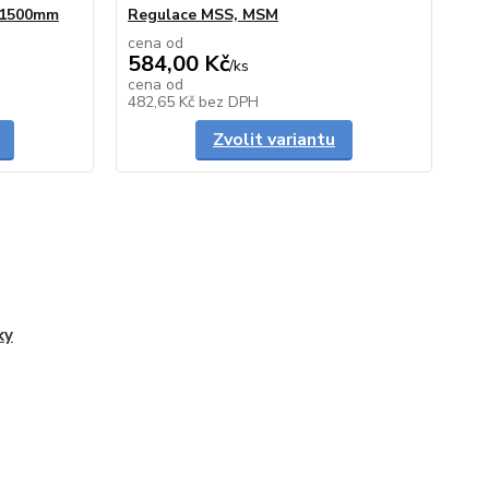
0/1500mm
Regulace MSS, MSM
cena od
584,00 Kč
/
ks
cena od
skladem
Skladem
482,65 Kč
bez DPH
Zvolit variantu
ky