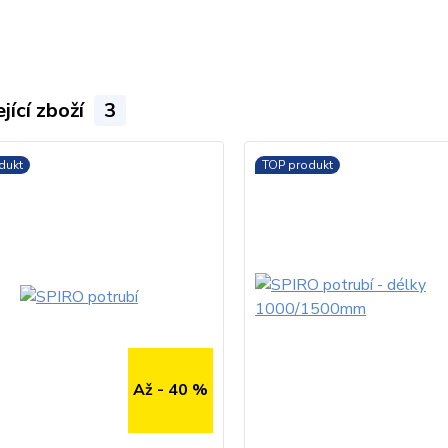
jící zboží
3
dukt
TOP produkt
Až - 40 %