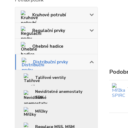
Potrubí pozink
Kruhové potrubí
Regulační prvky
Ohebné hadice
Distribuční prvky
Podobn
Talířové ventily
Neviditelné anemostaty
SDK
Mřížky
Regulace MSS, MSM