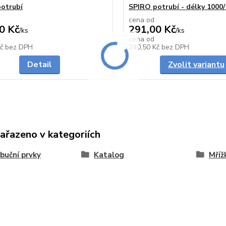
otrubí
SPIRO potrubí - délky 100
cena od
0 Kč
291,00 Kč
/
ks
/
ks
cena od
Skladem
Kč
bez DPH
240,50 Kč
bez DPH
Detail
Zvolit variantu
zařazeno v kategoriích
ibuční prvky
Katalog
Mříž