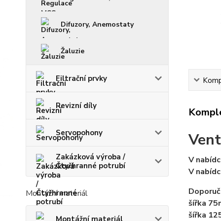
Difuzory, Anemostaty
Žaluzie
Filtrační prvky
Kompl
Revizní díly
Komple
Servopohony
Vent
Zakázková výroba /
V nabídc
Čtyřhranné potrubí
V nabídc
Doporuč
Montážní materiál
šířka 7
šířka 1
Montážní materiál