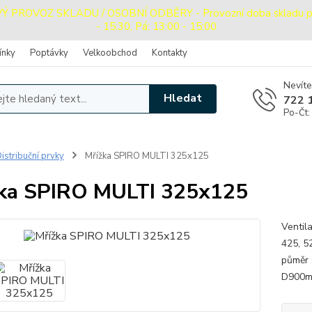
PROVOZ SKLADU / OSOBNÍ ODBĚRY - Provozní doba skladu pro o
- 15:30, Pá: 13:00 - 15:00
ínky
Poptávky
Velkoobchod
Kontakty
Nevíte
Hledat
722 
Po-Čt:
istribuční prvky
Mřížka SPIRO MULTI 325x125
ka SPIRO MULTI 325x125
Ventil
425, 5
půměr 
D900