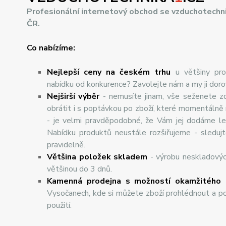
Profesionální internetový obchod se vzduchotechn
ČR.
Co nabízíme:
Nejlepší ceny na českém trhu
u většiny pro
nabídku od konkurence? Zavolejte nám a my ji dor
Nej
š
ir
ší
v
ý
b
ě
r
- nemusíte jinam, vše seženete z
obrátit i s poptávkou po zboží, které momentálně
- je velmi pravděpodobné, že Vám jej dodáme lev
Nabídku produktů neustále rozšiřujeme - sleduj
pravidelně.
Většina položek skladem
- výrobu neskladový
většinou do 3 dnů.
Kamenná prodejna s možností okamžitého 
Vysočanech, kde si můžete zboží prohlédnout a po
použití.