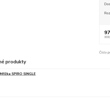
Dos
Roz
97
808
Číslo p
é produkty
Mřížka SPIRO SINGLE