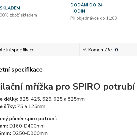
DODÁNÍ DO 24
SKLADEM
HODIN
90% zboží skladem
Při objednávce do 11:00
etní specifikace
Komentáře
0
tní specifikace
ilační mřížka pro SPIRO potrubí
e délky:
325, 425, 525, 625 a 825mm
e šířky:
75 a 125mm
ený půměr spiro potrubí:
5mm:
D160-D400mm
25mm:
D250-D900mm