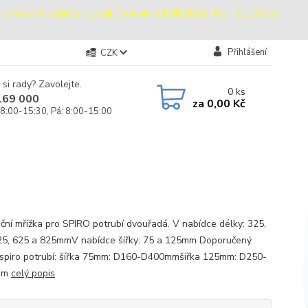
sobní odběry objednávek do 31.08.2026: Po - Čt: 13:00
Přihlášení
CZK
 si rady? Zavolejte.
0
ks
169 000
za
0,00 Kč
 8:00-15:30, Pá: 8:00-15:00
ační mřížka pro SPIRO potrubí dvouřadá. V nabídce délky: 325,
25, 625 a 825mmV nabídce šířky: 75 a 125mm Doporučený
spiro potrubí: šířka 75mm: D160-D400mmšířka 125mm: D250-
mm
celý popis