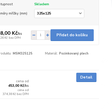
tupnost
Skladem
měry mřížky (mm)
8,00 Kč
/
ks
Přidat do košíku
,26 Kč
bez DPH
roduktu:
MSM325125
Materiál:
Pozinkovaný plech
Skladem
Detail
cena od
453,00 Kč
/
ks
cena od
374,38 Kč
bez DPH