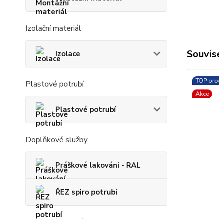
Izolační materiál
Souvise
Izolace
TOP pro
Plastové potrubí
Akce
Plastové potrubí
Doplňkové služby
Práškové lakování - RAL
ŘEZ spiro potrubí