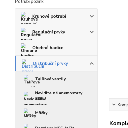
Potrubí pozink
Kruhové potrubí
Regulační prvky
Ohebné hadice
Distribuční prvky
Talířové ventily
Neviditelné anemostaty
SDK
Kompl
Mřížky
Komple