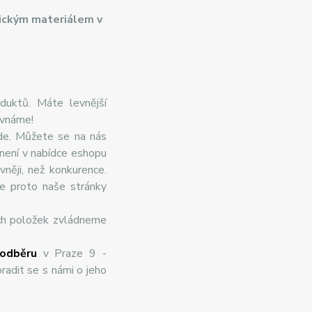
ickým materiálem v
duktů. Máte levnější
ovnáme!
de. Můžete se na nás
 není v nabídce eshopu
něji, než konkurence.
te proto naše stránky
ch položek zvládneme
odběru
v Praze 9 -
radit se s námi o jeho