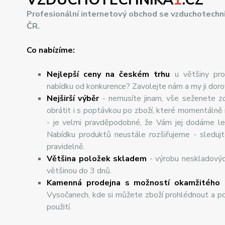
Profesionální internetový obchod se vzduchotechn
ČR.
Co nabízíme:
Nejlepší ceny na českém trhu
u většiny pro
nabídku od konkurence? Zavolejte nám a my ji dor
Nej
š
ir
ší
v
ý
b
ě
r
- nemusíte jinam, vše seženete z
obrátit i s poptávkou po zboží, které momentálně
- je velmi pravděpodobné, že Vám jej dodáme lev
Nabídku produktů neustále rozšiřujeme - sleduj
pravidelně.
Většina položek skladem
- výrobu neskladový
většinou do 3 dnů.
Kamenná prodejna s možností okamžitého 
Vysočanech, kde si můžete zboží prohlédnout a po
použití.