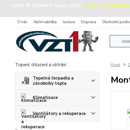
DNES JE:
Čtvrtek 6. Srpna, 2026
|
POZOR - PRÁZDNINOVÝ 
O nás
Akční nabídka
Izolace
Doprava
Obchodní podm
Topení, chlazení a větrání
Úvod
D
Mont
Tepelná čerpadla a
zásobníky tepla
Klimatizace
Ventilátory a rekuperace