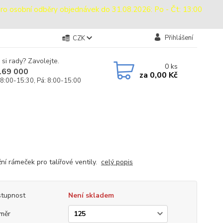
sobní odběry objednávek do 31.08.2026: Po - Čt: 13:00
Přihlášení
CZK
 si rady? Zavolejte.
0
ks
169 000
za
0,00 Kč
 8:00-15:30, Pá: 8:00-15:00
ní rámeček pro talířové ventily.
celý popis
tupnost
Není skladem
měr