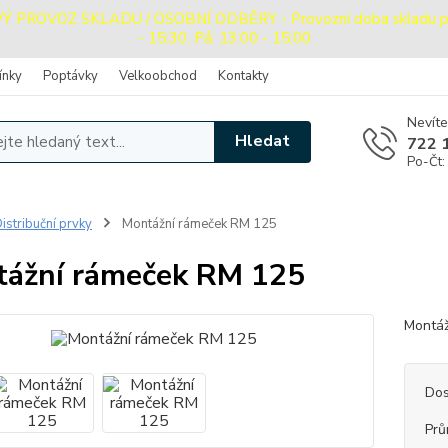
PROVOZ SKLADU / OSOBNÍ ODBĚRY - Provozní doba skladu pro o
- 15:30, Pá: 13:00 - 15:00
ínky
Poptávky
Velkoobchod
Kontakty
Nevíte
Hledat
722 
Po-Čt:
istribuční prvky
Montážní rámeček RM 125
ážní rámeček RM 125
Montáž
Dos
Prů