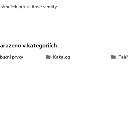
rámeček pro talířové ventily.
zařazeno v kategoriích
ibuční prvky
Katalog
Talí