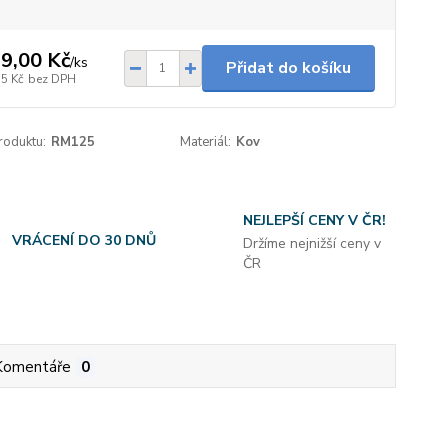
9,00 Kč
/
ks
Přidat do košíku
35 Kč
bez DPH
roduktu:
RM125
Materiál:
Kov
NEJLEPŠÍ CENY V ČR!
VRÁCENÍ DO 30 DNŮ
Držíme nejnižší ceny v
ČR
Komentáře
0