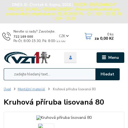
DNES JE:
Čtvrtek 6. Srpna, 2026
|
POZOR - PRÁZDNINOVÝ
PROVOZ SKLADU / OSOBNÍ ODBĚRY - Provozní doba skladu pro
osobní odběry objednávek do 31.08.2026: Po - Čt: 13:00 - 15:30, Pá:
13:00 - 15:00
Nevíte si rady? Zavolejte.
0
ks
CZK
722 169 000
za
0,00 Kč
Po-Čt: 8:00-15:30, Pá: 8:00-15:00
Menu
Hledat
Úvod
Montážní materiál
Kruhová příruba lisovaná 80
Kruhová příruba lisovaná 80