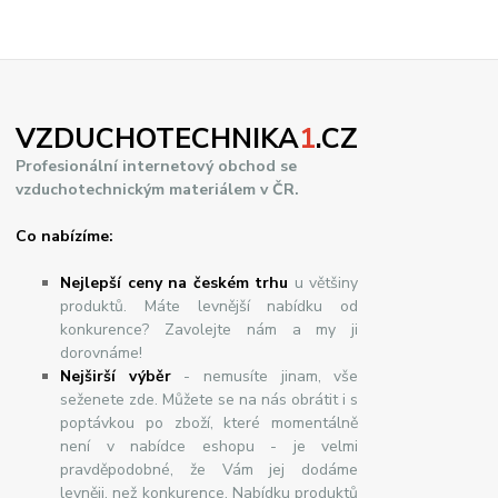
VZDUCHOTECHNIKA
1
.CZ
Profesionální internetový obchod se
vzduchotechnickým materiálem v ČR.
Co nabízíme:
Nejlepší ceny na českém trhu
u většiny
produktů. Máte levnější nabídku od
konkurence? Zavolejte nám a my ji
dorovnáme!
Nej
š
ir
ší
v
ý
b
ě
r
- nemusíte jinam, vše
seženete zde. Můžete se na nás obrátit i s
poptávkou po zboží, které momentálně
není v nabídce eshopu - je velmi
pravděpodobné, že Vám jej dodáme
levněji, než konkurence. Nabídku produktů