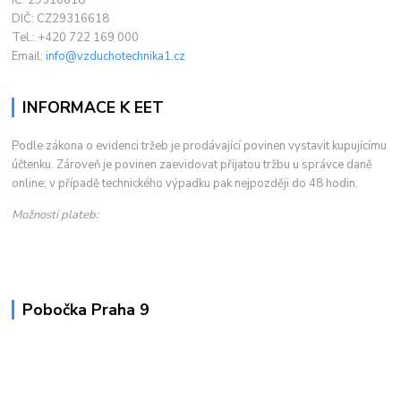
IČ: 29316618
DIČ: CZ29316618
Tel.: +420 722 169 000
Email:
info@vzduchotechnika1.cz
INFORMACE K EET
Podle zákona o evidenci tržeb je prodávající povinen vystavit kupujícímu
účtenku. Zároveň je povinen zaevidovat přijatou tržbu u správce daně
online; v případě technického výpadku pak nejpozději do 48 hodin.
Možnosti plateb:
Pobočka Praha 9