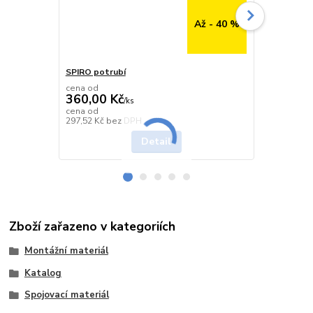
Až - 40 %
SPIRO potrubí
SPIRO potru
cena od
cena od
360,00 Kč
291,00 K
/
ks
cena od
cena od
Skladem
297,52 Kč
bez DPH
240,50 Kč
be
Detail
Zboží zařazeno v kategoriích
Montážní materiál
Katalog
Spojovací materiál