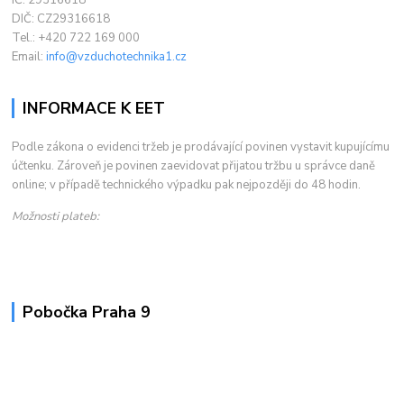
IČ: 29316618
DIČ: CZ29316618
Tel.: +420 722 169 000
Email:
info@vzduchotechnika1.cz
INFORMACE K EET
Podle zákona o evidenci tržeb je prodávající povinen vystavit kupujícímu
účtenku. Zároveň je povinen zaevidovat přijatou tržbu u správce daně
online; v případě technického výpadku pak nejpozději do 48 hodin.
Možnosti plateb:
Pobočka Praha 9