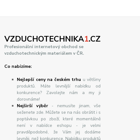
VZDUCHOTECHNIKA
1
.CZ
Profesionální internetový obchod se
vzduchotechnickým materiálem v ČR.
Co nabízíme:
Nejlepší ceny na českém trhu
u většiny
produktů. Máte levnější nabídku od
konkurence? Zavolejte nám a my ji
dorovnáme!
Nej
š
ir
ší
v
ý
b
ě
r
- nemusíte jinam, vše
seženete zde. Můžete se na nás obrátit i s
poptávkou po zboží, které momentálně
není v nabídce eshopu - je velmi
pravděpodobné, že Vám jej dodáme
levněji, než konkurence. Nabídku produktů