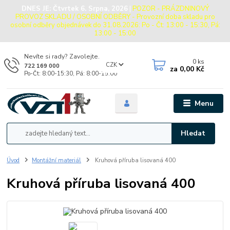
DNES JE:
Čtvrtek 6. Srpna, 2026
|
POZOR - PRÁZDNINOVÝ
PROVOZ SKLADU / OSOBNÍ ODBĚRY - Provozní doba skladu pro
osobní odběry objednávek do 31.08.2026: Po - Čt: 13:00 - 15:30, Pá:
13:00 - 15:00
Nevíte si rady? Zavolejte.
0
ks
CZK
722 169 000
za
0,00 Kč
Po-Čt: 8:00-15:30, Pá: 8:00-15:00
Menu
Hledat
Úvod
Montážní materiál
Kruhová příruba lisovaná 400
Kruhová příruba lisovaná 400