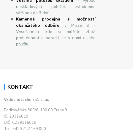
Většina položek skladem
- výrobu
neskladových položek zvládneme
většinou do 3 dnů.
Kamenná prodejna s možností
okamžitého odběru
v Praze 9 -
Vysočanech, kde si můžete zboží
prohlédnout a poradit se s námi o jeho
použití.
KONTAKT
Vzduchotechnika1 s.r.o.
Podkovářská 800/6, 190 00 Praha 9
IČ: 29316618
DIČ: CZ29316618
Tel.: +420 722 169 000