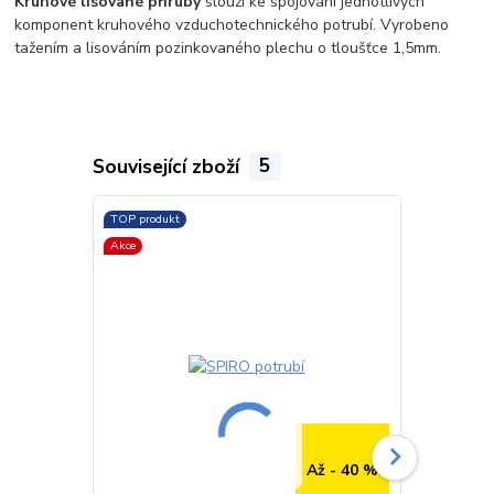
Kruhové lisované příruby
slouží ke spojování jednotlivých
komponent kruhového vzduchotechnického potrubí. Vyrobeno
tažením a lisováním pozinkovaného plechu o tloušťce 1,5mm.
Související zboží
5
TOP produkt
TOP produkt
Akce
Až - 40 %