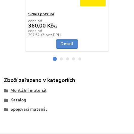
SPIRO potrubí
SPIRO potru
cena od
cena od
360,00 Kč
291,00 K
/
ks
cena od
cena od
Skladem
297,52 Kč
bez DPH
240,50 Kč
be
Detail
Zboží zařazeno v kategoriích
Montážní materiál
Katalog
Spojovací materiál