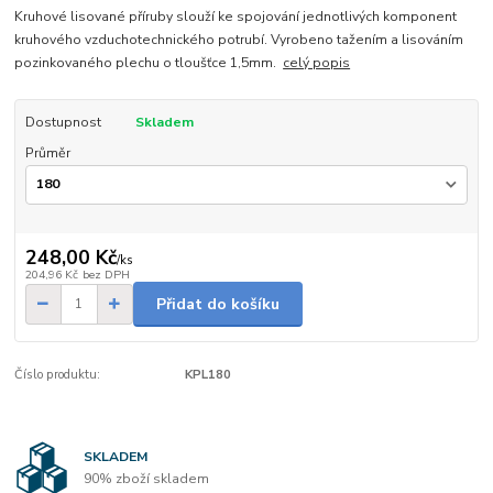
Kruhové lisované příruby slouží ke spojování jednotlivých komponent
kruhového vzduchotechnického potrubí. Vyrobeno tažením a lisováním
pozinkovaného plechu o tloušťce 1,5mm.
celý popis
Dostupnost
Skladem
Průměr
248,00 Kč
/
ks
204,96 Kč
bez DPH
Přidat do košíku
Číslo produktu:
KPL180
SKLADEM
90% zboží skladem