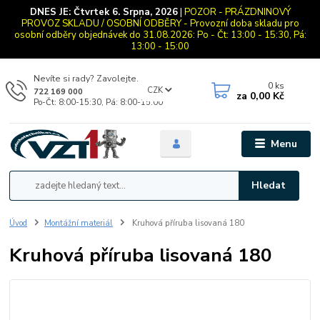
DNES JE:
Čtvrtek 6. Srpna, 2026
|
POZOR - PRÁZDNINOVÝ
PROVOZ SKLADU / OSOBNÍ ODBĚRY - Provozní doba skladu pro
osobní odběry objednávek do 31.08.2026: Po - Čt: 13:00 - 15:30, Pá:
13:00 - 15:00
Nevíte si rady? Zavolejte.
0
ks
CZK
722 169 000
za
0,00 Kč
Po-Čt: 8:00-15:30, Pá: 8:00-15:00
Menu
Hledat
Úvod
Montážní materiál
Kruhová příruba lisovaná 180
Kruhová příruba lisovaná 180