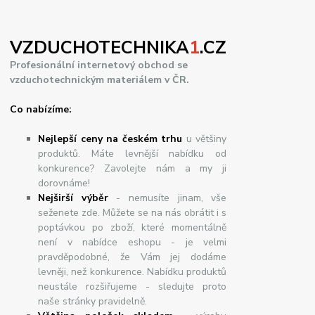
VZDUCHOTECHNIKA
1
.CZ
Profesionální internetový obchod se
vzduchotechnickým materiálem v ČR.
Co nabízíme:
Nejlepší ceny na českém trhu
u většiny
produktů. Máte levnější nabídku od
konkurence? Zavolejte nám a my ji
dorovnáme!
Nej
š
ir
ší
v
ý
b
ě
r
- nemusíte jinam, vše
seženete zde. Můžete se na nás obrátit i s
poptávkou po zboží, které momentálně
není v nabídce eshopu - je velmi
pravděpodobné, že Vám jej dodáme
levněji, než konkurence. Nabídku produktů
neustále rozšiřujeme - sledujte proto
naše stránky pravidelně.