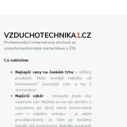
VZDUCHOTECHNIKA
1
.CZ
Profesionální internetový obchod se
vzduchotechnickým materiálem v ČR.
Co nabízíme:
Nejlepší ceny na českém trhu
u většiny
produktů. Máte levnější nabídku od
konkurence? Zavolejte nám a my ji
dorovnáme!
Nej
š
ir
ší
v
ý
b
ě
r
- nemusíte jinam, vše
seženete zde. Můžete se na nás obrátit i s
poptávkou po zboží, které momentálně
není v nabídce eshopu - je velmi
pravděpodobné, že Vám jej dodáme
levněji, než konkurence. Nabídku produktů