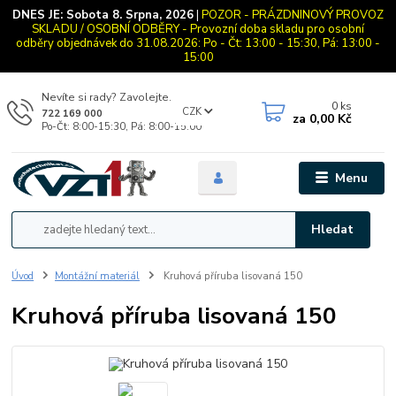
DNES JE:
Sobota 8. Srpna, 2026
|
POZOR - PRÁZDNINOVÝ PROVOZ
SKLADU / OSOBNÍ ODBĚRY - Provozní doba skladu pro osobní
odběry objednávek do 31.08.2026: Po - Čt: 13:00 - 15:30, Pá: 13:00 -
15:00
Nevíte si rady? Zavolejte.
0
ks
CZK
722 169 000
za
0,00 Kč
Po-Čt: 8:00-15:30, Pá: 8:00-15:00
Menu
Hledat
Úvod
Montážní materiál
Kruhová příruba lisovaná 150
Kruhová příruba lisovaná 150