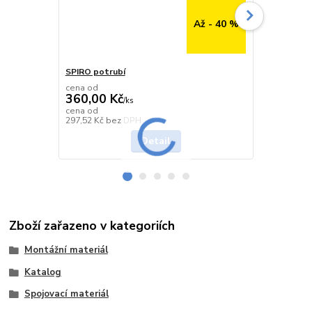
Až - 40 %
SPIRO potrubí
SPIRO potru
cena od
cena od
360,00 Kč
291,00 K
/
ks
cena od
cena od
Skladem
297,52 Kč
bez DPH
240,50 Kč
be
Detail
Zboží zařazeno v kategoriích
Montážní materiál
Katalog
Spojovací materiál