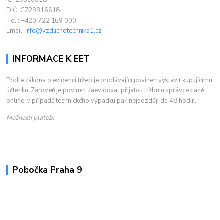
IČ: 29316618
DIČ: CZ29316618
Tel.: +420 722 169 000
Email:
info@vzduchotechnika1.cz
INFORMACE K EET
Podle zákona o evidenci tržeb je prodávající povinen vystavit kupujícímu
účtenku. Zároveň je povinen zaevidovat přijatou tržbu u správce daně
online; v případě technického výpadku pak nejpozději do 48 hodin.
Možnosti plateb:
Pobočka Praha 9