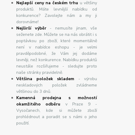
Nejlepší ceny na českém trhu
u většiny
produktů. Máte levnější nabídku od
konkurence? Zavolejte nám a my ji
dorovnáme!
Nej
š
ir
ší
v
ý
b
ě
r
- nemusíte jinam, vše
seženete zde. Můžete se na nás obrátit i s
poptávkou po zboží, které momentálně
není v nabídce eshopu - je velmi
pravděpodobné, že Vám jej dodáme
levněji, než konkurence. Nabídku produktů
neustále rozšiřujeme - sledujte proto
naše stránky pravidelně.
Většina položek skladem
- výrobu
neskladových položek zvládneme
většinou do 3 dnů.
Kamenná prodejna s možností
okamžitého odběru
v Praze 9 -
Vysočanech, kde si můžete zboží
prohlédnout a poradit se s námi o jeho
použití.