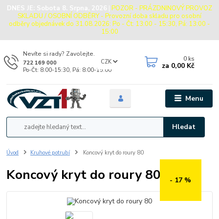
DNES JE:
Sobota 8. Srpna, 2026
|
POZOR - PRÁZDNINOVÝ PROVOZ
SKLADU / OSOBNÍ ODBĚRY - Provozní doba skladu pro osobní
odběry objednávek do 31.08.2026: Po - Čt: 13:00 - 15:30, Pá: 13:00 -
15:00
Nevíte si rady? Zavolejte.
0
ks
CZK
722 169 000
za
0,00 Kč
Po-Čt: 8:00-15:30, Pá: 8:00-15:00
Menu
Hledat
Úvod
Kruhové potrubí
Koncový kryt do roury 80
Koncový kryt do roury 80
- 17 %