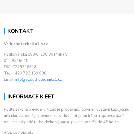
KONTAKT
Vzduchotechnika1 s.r.o.
Podkovářská 800/6, 190 00 Praha 9
IČ: 29316618
DIČ: CZ29316618
Tel.: +420 722 169 000
Email:
info@vzduchotechnika1.cz
INFORMACE K EET
Podle zákona o evidenci tržeb je prodávající povinen vystavit kupujícímu
účtenku. Zároveň je povinen zaevidovat přijatou tržbu u správce daně
online; v případě technického výpadku pak nejpozději do 48 hodin.
Možnosti plateb: