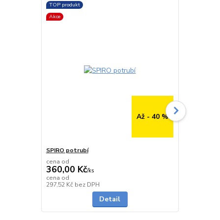
TOP produkt
TOP produkt
Akce
Až - 40 %
SPIRO potrubí
SPIRO potru
cena od
cena od
360,00 Kč
291,00 K
/
ks
cena od
cena od
Skladem
297,52 Kč
bez DPH
240,50 Kč
be
Detail