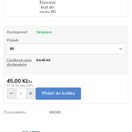
Dostupnost
Skladem
Průměr
Ceníková cena
54,45 Kč
dodavatele
45,00 Kč
/
ks
37,19 Kč
bez DPH
Přidat do košíku
Číslo produktu:
KRO80