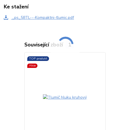
Ke stažení
_ps_58TL---Kompaktni-tlumic.pdf
Související zboží
1
TOP produkt
Akce