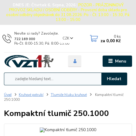
DNES JE:
Čtvrtek 6. Srpna, 2026
|
POZOR - PRÁZDNINOVÝ
PROVOZ SKLADU / OSOBNÍ ODBĚRY - Provozní doba skladu pro
osobní odběry objednávek do 31.08.2026: Po - Čt: 13:00 - 15:30, Pá:
13:00 - 15:00
Nevíte si rady? Zavolejte.
0
ks
CZK
722 169 000
za
0,00 Kč
Po-Čt: 8:00-15:30, Pá: 8:00-15:00
Menu
Hledat
Úvod
Kruhové potrubí
Tlumiče hluku kruhové
Kompaktní tlumič
250.1000
Kompaktní tlumič 250.1000