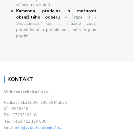
většinou do 3 dnů.
Kamenná prodejna s možností
okamžitého odběru
v Praze 9 -
Vysočanech, kde si můžete zboží
prohlédnout a poradit se s námi o jeho
použití.
KONTAKT
Vzduchotechnika1 s.r.o.
Podkovářská 800/6, 190 00 Praha 9
IČ: 29316618
DIČ: CZ29316618
Tel.: +420 722 169 000
Email:
info@vzduchotechnika1.cz