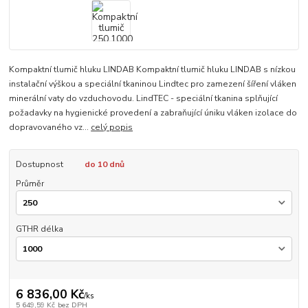
Kompaktní tlumič hluku LINDAB Kompaktní tlumič hluku LINDAB s nízkou
instalační výškou a speciální tkaninou Lindtec pro zamezení šíření vláken
minerální vaty do vzduchovodu. LindTEC - speciální tkanina splňující
požadavky na hygienické provedení a zabraňující úniku vláken izolace do
dopravovaného vz...
celý popis
Dostupnost
do 10 dnů
Průměr
GTHR délka
6 836,00 Kč
/
ks
5 649,59 Kč
bez DPH