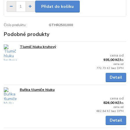
Přidat do košíku
Číslo produktu:
GTHR2501000
Podobné produkty
Tlumič hluku kruhový
skladem
cena od
935,00 Kč
/
ks
cena od
772,73 Kč
bez DPH
Detail
Buňka tlumiče hluku
na dotaz
cena od
826,00 Kč
/
ks
cena od
682,64 Kč
bez DPH
Detail