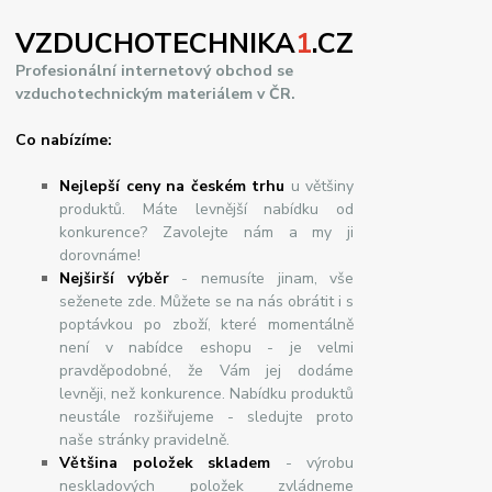
VZDUCHOTECHNIKA
1
.CZ
Profesionální internetový obchod se
vzduchotechnickým materiálem v ČR.
Co nabízíme:
Nejlepší ceny na českém trhu
u většiny
produktů. Máte levnější nabídku od
konkurence? Zavolejte nám a my ji
dorovnáme!
Nej
š
ir
ší
v
ý
b
ě
r
- nemusíte jinam, vše
seženete zde. Můžete se na nás obrátit i s
poptávkou po zboží, které momentálně
není v nabídce eshopu - je velmi
pravděpodobné, že Vám jej dodáme
levněji, než konkurence. Nabídku produktů
neustále rozšiřujeme - sledujte proto
naše stránky pravidelně.
Většina položek skladem
- výrobu
neskladových položek zvládneme