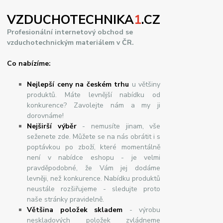
VZDUCHOTECHNIKA
1
.CZ
Profesionální internetový obchod se
vzduchotechnickým materiálem v ČR.
Co nabízíme:
Nejlepší ceny na českém trhu
u většiny
produktů. Máte levnější nabídku od
konkurence? Zavolejte nám a my ji
dorovnáme!
Nej
š
ir
ší
v
ý
b
ě
r
- nemusíte jinam, vše
seženete zde. Můžete se na nás obrátit i s
poptávkou po zboží, které momentálně
není v nabídce eshopu - je velmi
pravděpodobné, že Vám jej dodáme
levněji, než konkurence. Nabídku produktů
neustále rozšiřujeme - sledujte proto
naše stránky pravidelně.
Většina položek skladem
- výrobu
neskladových položek zvládneme