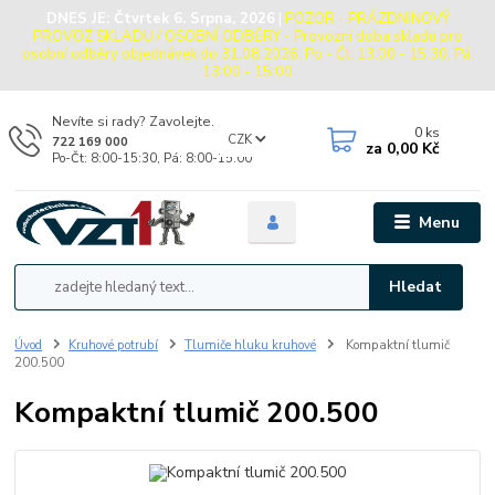
DNES JE:
Čtvrtek 6. Srpna, 2026
|
POZOR - PRÁZDNINOVÝ
PROVOZ SKLADU / OSOBNÍ ODBĚRY - Provozní doba skladu pro
osobní odběry objednávek do 31.08.2026: Po - Čt: 13:00 - 15:30, Pá:
13:00 - 15:00
Nevíte si rady? Zavolejte.
0
ks
CZK
722 169 000
za
0,00 Kč
Po-Čt: 8:00-15:30, Pá: 8:00-15:00
Menu
Hledat
Úvod
Kruhové potrubí
Tlumiče hluku kruhové
Kompaktní tlumič
200.500
Kompaktní tlumič 200.500