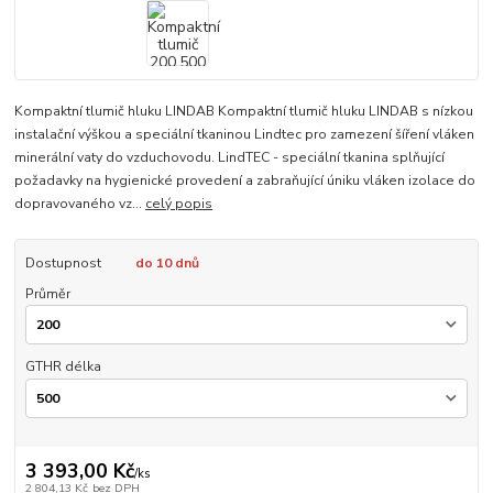
Kompaktní tlumič hluku LINDAB Kompaktní tlumič hluku LINDAB s nízkou
instalační výškou a speciální tkaninou Lindtec pro zamezení šíření vláken
minerální vaty do vzduchovodu. LindTEC - speciální tkanina splňující
požadavky na hygienické provedení a zabraňující úniku vláken izolace do
dopravovaného vz...
celý popis
Dostupnost
do 10 dnů
Průměr
GTHR délka
3 393,00 Kč
/
ks
2 804,13 Kč
bez DPH