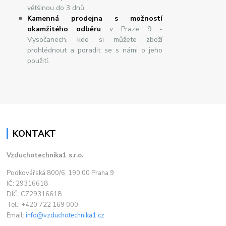
většinou do 3 dnů.
Kamenná prodejna s možností
okamžitého odběru
v Praze 9 -
Vysočanech, kde si můžete zboží
prohlédnout a poradit se s námi o jeho
použití.
KONTAKT
Vzduchotechnika1 s.r.o.
Podkovářská 800/6, 190 00 Praha 9
IČ: 29316618
DIČ: CZ29316618
Tel.: +420 722 169 000
Email:
info@vzduchotechnika1.cz