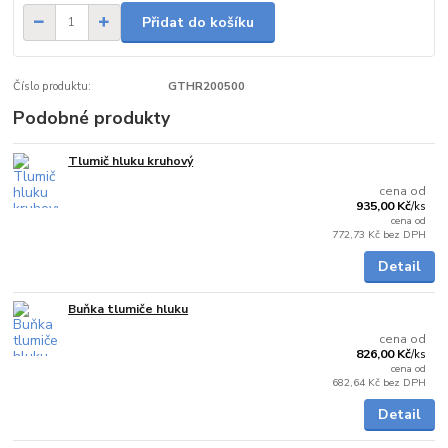
Přidat do košíku
Číslo produktu:
GTHR200500
Podobné produkty
Tlumič hluku kruhový
skladem
cena od
935,00 Kč
/
ks
cena od
772,73 Kč
bez DPH
Detail
Buňka tlumiče hluku
na dotaz
cena od
826,00 Kč
/
ks
cena od
682,64 Kč
bez DPH
Detail