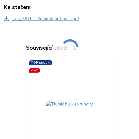
Ke stažení
_ps_58TL---Kompaktni-tlumic.pdf
Související zboží
1
TOP produkt
Akce