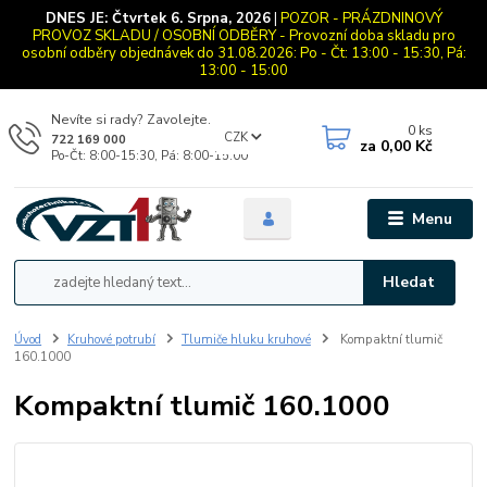
DNES JE:
Čtvrtek 6. Srpna, 2026
|
POZOR - PRÁZDNINOVÝ
PROVOZ SKLADU / OSOBNÍ ODBĚRY - Provozní doba skladu pro
osobní odběry objednávek do 31.08.2026: Po - Čt: 13:00 - 15:30, Pá:
13:00 - 15:00
Nevíte si rady? Zavolejte.
0
ks
CZK
722 169 000
za
0,00 Kč
Po-Čt: 8:00-15:30, Pá: 8:00-15:00
Menu
Hledat
Úvod
Kruhové potrubí
Tlumiče hluku kruhové
Kompaktní tlumič
160.1000
Kompaktní tlumič 160.1000