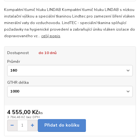
Kompaktní tlumič hluku LINDAB Kompaktní tlumič hluku LINDAB s nízkou
instalační výškou a speciální tkaninou Lindtec pro zamezení šíření vláken
minerální vaty do vzduchovodu. LindTEC - speciální tkanina splňující
požadavky na hygienické provedení a zabraňující úniku vláken izolace do
dopravovaného vz...
celý popis
Dostupnost
do 10 dnů
Průměr
GTHR délka
4 555,00 Kč
/
ks
3 764,46 Kč
bez DPH
Přidat do košíku