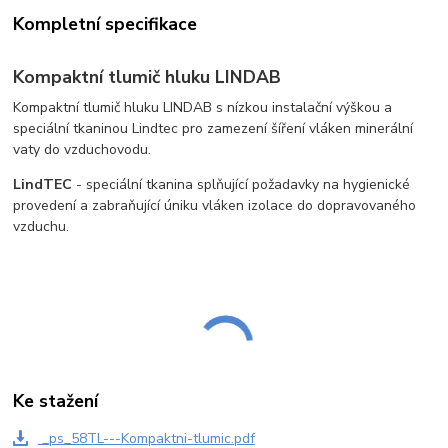
Kompletní specifikace
Kompaktní tlumič hluku LINDAB
Kompaktní tlumič hluku LINDAB s nízkou instalační výškou a
speciální tkaninou Lindtec pro zamezení šíření vláken minerální
vaty do vzduchovodu.
LindTEC
- speciální tkanina splňující požadavky na hygienické
provedení a zabraňující úniku vláken izolace do dopravovaného
vzduchu.
Ke stažení
_ps_58TL---Kompaktni-tlumic.pdf