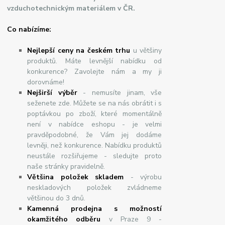
vzduchotechnickým materiálem v ČR.
Co nabízíme:
Nejlepší ceny na českém trhu
u většiny
produktů. Máte levnější nabídku od
konkurence? Zavolejte nám a my ji
dorovnáme!
Nej
š
ir
ší
v
ý
b
ě
r
- nemusíte jinam, vše
seženete zde. Můžete se na nás obrátit i s
poptávkou po zboží, které momentálně
není v nabídce eshopu - je velmi
pravděpodobné, že Vám jej dodáme
levněji, než konkurence. Nabídku produktů
neustále rozšiřujeme - sledujte proto
naše stránky pravidelně.
Většina položek skladem
- výrobu
neskladových položek zvládneme
většinou do 3 dnů.
Kamenná prodejna s možností
okamžitého odběru
v Praze 9 -