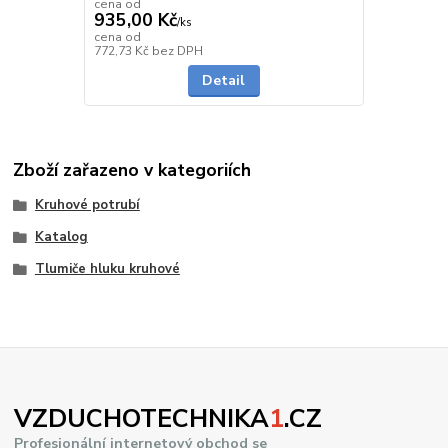
cena od
935,00 Kč
/
ks
cena od
skladem
772,73 Kč
bez DPH
Detail
Zboží zařazeno v kategoriích
Kruhové potrubí
Katalog
Tlumiče hluku kruhové
VZDUCHOTECHNIKA
1
.CZ
Profesionální internetový obchod se