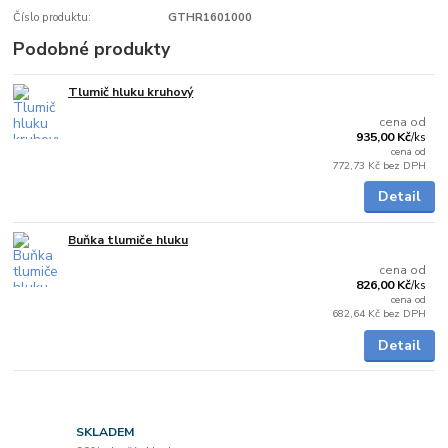
Číslo produktu:
GTHR1601000
Podobné produkty
Tlumič hluku kruhový
skladem
cena od
935,00 Kč
/
ks
cena od
772,73 Kč
bez DPH
Detail
Buňka tlumiče hluku
na dotaz
cena od
826,00 Kč
/
ks
cena od
682,64 Kč
bez DPH
Detail
SKLADEM